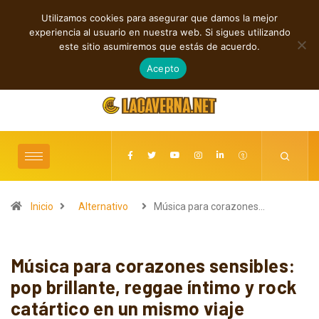
Utilizamos cookies para asegurar que damos la mejor
TENDENCIAS
experiencia al usuario en nuestra web. Si sigues utilizando
Cuatro canciones independientes entre folk, rock y pop
este sitio asumiremos que estás de acuerdo.
agosto 7, 2026
Acepto
Inicio
Alternativo
Música para corazones…
Música para corazones sensibles:
pop brillante, reggae íntimo y rock
catártico en un mismo viaje