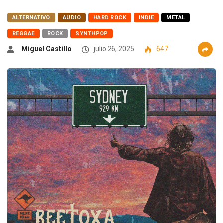
ALTERNATIVO
AUDIO
HARD ROCK
INDIE
METAL
REGGAE
ROCK
SYNTHPOP
Miguel Castillo
julio 26, 2025
647