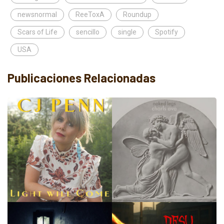
newsnormal
ReeToxA
Roundup
Scars of Life
sencillo
single
Spotify
USA
Publicaciones Relacionadas