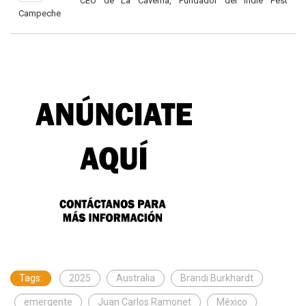
CEO de La Caverna, Fundador del Indie Fest
Campeche
Tags:
2025
Australia
Brandi Burkhardt
emergente
Juan Carlos Ramonet
México