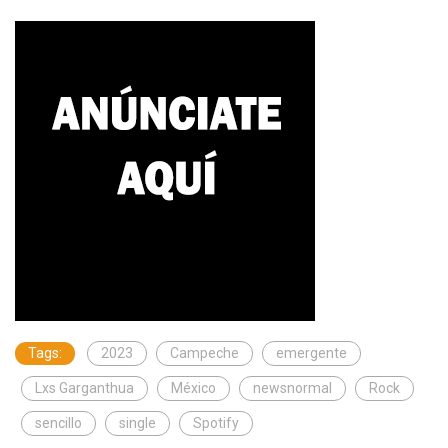
Tags:
2023
Campeche
emergente
Lxs Garganthua
México
newsnormal
Rock
sencillo
single
Spotify