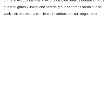
primera vez que los vi en vivo. Una canción llena de buenos riffs de
guitarra, gritos y una buena batería, y que sabemos harán que se
vuelva en una de sus canciones favoritas para sus seguidores.