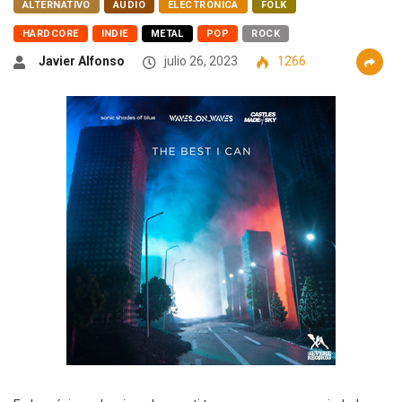
ALTERNATIVO
AUDIO
ELECTRÓNICA
FOLK
HARDCORE
INDIE
METAL
POP
ROCK
Javier Alfonso
julio 26, 2023
1266