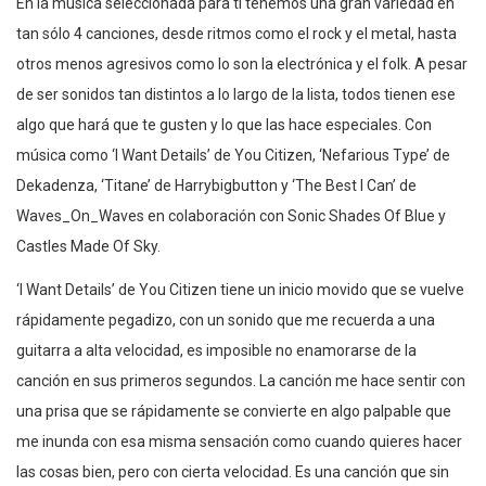
En la música seleccionada para ti tenemos una gran variedad en
tan sólo 4 canciones, desde ritmos como el rock y el metal, hasta
otros menos agresivos como lo son la electrónica y el folk. A pesar
de ser sonidos tan distintos a lo largo de la lista, todos tienen ese
algo que hará que te gusten y lo que las hace especiales. Con
música como ‘I Want Details’ de You Citizen, ‘Nefarious Type’ de
Dekadenza, ‘Titane’ de Harrybigbutton y ‘The Best I Can’ de
Waves_On_Waves en colaboración con Sonic Shades Of Blue y
Castles Made Of Sky.
‘I Want Details’ de You Citizen tiene un inicio movido que se vuelve
rápidamente pegadizo, con un sonido que me recuerda a una
guitarra a alta velocidad, es imposible no enamorarse de la
canción en sus primeros segundos. La canción me hace sentir con
una prisa que se rápidamente se convierte en algo palpable que
me inunda con esa misma sensación como cuando quieres hacer
las cosas bien, pero con cierta velocidad. Es una canción que sin