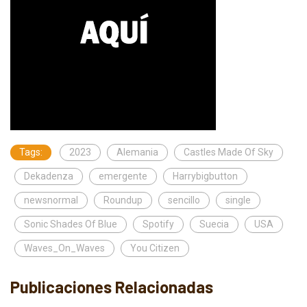
Tags:
2023
Alemania
Castles Made Of Sky
Dekadenza
emergente
Harrybigbutton
newsnormal
Roundup
sencillo
single
Sonic Shades Of Blue
Spotify
Suecia
USA
Waves_On_Waves
You Citizen
Publicaciones Relacionadas