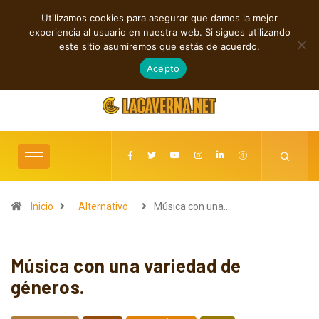
Utilizamos cookies para asegurar que damos la mejor
TENDENCIAS
experiencia al usuario en nuestra web. Si sigues utilizando
Rock, folk e indie: cuatro estrenos independientes por descubrir
este sitio asumiremos que estás de acuerdo.
agosto 7, 2026
Acepto
Inicio
Alternativo
Música con una…
Música con una variedad de
géneros.