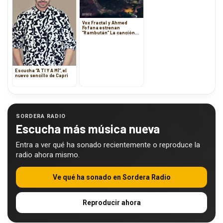
Vox Fractal y Ahmed
Fofana estrenan
”Rambután” La canción
que representa la unión
de África y
Latinoamérica.
Escucha “A TI Y A MÍ”, el
nuevo sencillo de Capri
SORDERA RADIO
Escucha más música nueva
Entra a ver qué ha sonado recientemente o reproduce la
radio ahora mismo.
Ve qué ha sonado en Sordera Radio
Reproducir ahora