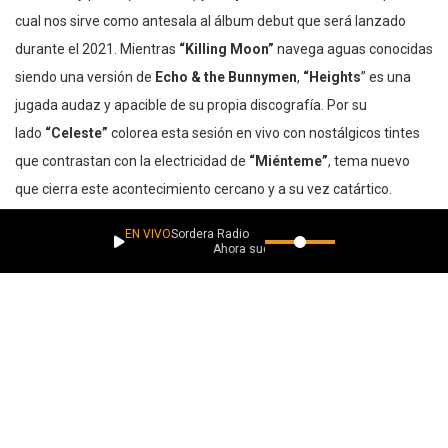
cual nos sirve como antesala al álbum debut que será lanzado
durante el 2021. Mientras
“Killing Moon”
navega aguas conocidas
siendo una versión de
Echo & the Bunnymen
,
“Heights
” es una
jugada audaz y apacible de su propia discografía. Por su
lado
“Celeste”
colorea esta sesión en vivo con nostálgicos tintes
que contrastan con la electricidad de
“Miénteme”
, tema nuevo
que cierra este acontecimiento cercano y a su vez catártico.
EN VIVO
Sordera Radio
“
Una reunión de amigos de un sábado primaveral, un disfrute de día
Ahora suena
sábado que se plasma de manera muy austera y simple en este
vídeo
” cuenta
José Luis Saavedra
quien encarna el bajo en la
agrupación. “
Fue un desafío, estamos buscando un sonido post-
punk más oscuro con Los Ciervos, y hacerlo acústico tiene su
cuento, todo suena muy armonioso. Creo que se plasma esa
oscuridad acústica de Los Ciervos con sus grandes amigos.
”