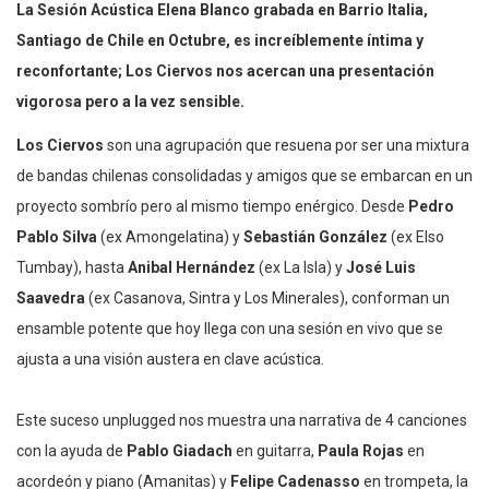
La Sesión Acústica Elena Blanco grabada en Barrio Italia,
Santiago de Chile en Octubre, es increíblemente íntima y
reconfortante; Los Ciervos nos acercan una presentación
vigorosa pero a la vez sensible.
Los Ciervos
son una agrupación que resuena por ser una mixtura
de bandas chilenas consolidadas y amigos que se embarcan en un
proyecto sombrío pero al mismo tiempo enérgico. Desde
Pedro
Pablo Silva
(ex Amongelatina) y
Sebastián González
(ex Elso
Tumbay), hasta
Anibal Hernández
(ex La Isla) y
José Luis
Saavedra
(ex Casanova, Sintra y Los Minerales), conforman un
ensamble potente que hoy llega con una sesión en vivo que se
ajusta a una visión austera en clave acústica.
Este suceso unplugged nos muestra una narrativa de 4 canciones
con la ayuda de
Pablo Giadach
en guitarra,
Paula Rojas
en
acordeón y piano (Amanitas) y
Felipe Cadenasso
en trompeta, la