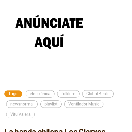
Tags:
electrónica
folklore
Global Beats
newsnormal
playlist
Ventilador Music
Vitu Valera
La banda chilena Los Ciervos