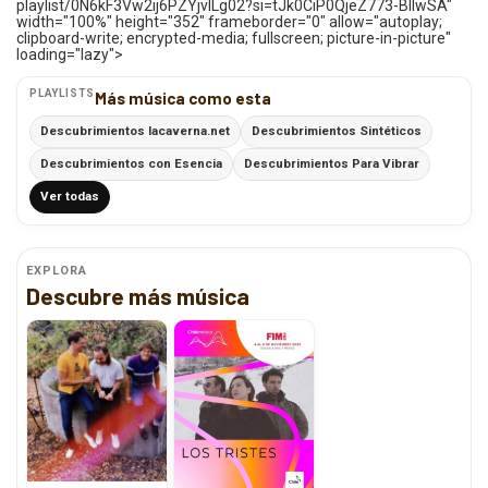
playlist/0N6kF3Vw2ij6PZYjvlLg02?si=tJk0CiP0QjeZ773-BllwSA"
width="100%" height="352" frameborder="0" allow="autoplay;
clipboard-write; encrypted-media; fullscreen; picture-in-picture"
loading="lazy">
PLAYLISTS
Más música como esta
Descubrimientos lacaverna.net
Descubrimientos Sintéticos
Descubrimientos con Esencia
Descubrimientos Para Vibrar
Ver todas
EXPLORA
Descubre más música