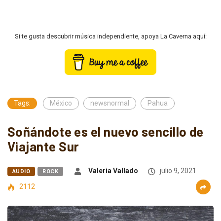
Si te gusta descubrir música independiente, apoya La Caverna aquí:
Tags:
México
newsnormal
Pahua
Soñándote es el nuevo sencillo de
Viajante Sur
Valeria Vallado
julio 9, 2021
AUDIO
ROCK
2112