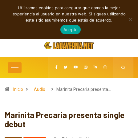
Utilizamos cookies para asegurar que damos la mejor
TENDENCIAS
experiencia al usuario en nuestra web. Si sigues utilizando
Cuatro lanzamientos independientes entre introspección y fuerza
este sitio asumiremos que estás de acuerdo.
agosto 6, 2026
Acepto
Inicio
Audio
Marinita Precaria presenta…
Marinita Precaria presenta single
debut