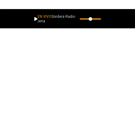
EN VIVO
Sordera Radio
Ahora suena
PLAYLISTS
Más música como esta
Descubrimientos lacaverna.net
La ROCKa sigue rodando
Descubrimientos con Esencia
Descubrimientos Pegadizos
Ver todas
EXPLORA
Descubre más música