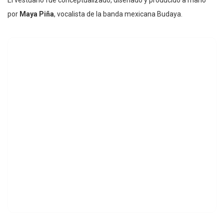
El vestuario fue conceptualizado, diseñado y producido a mano
por
Maya Piña
, vocalista de la banda mexicana Budaya.