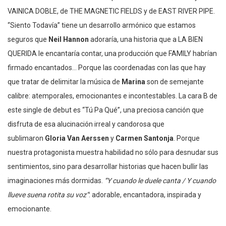
VAINICA DOBLE, de THE MAGNETIC FIELDS y de EAST RIVER PIPE.
“Siento Todavía” tiene un desarrollo armónico que estamos
seguros que
Neil Hannon
adoraría, una historia que a LA BIEN
QUERIDA le encantaría contar, una producción que FAMILY habrían
firmado encantados… Porque las coordenadas con las que hay
que tratar de delimitar la música de
Marina
son de semejante
calibre: atemporales, emocionantes e incontestables. La cara B de
este single de debut es “Tú Pa Qué”, una preciosa canción que
disfruta de esa alucinación irreal y candorosa que
sublimaron
Gloria Van Aerssen
y
Carmen Santonja
. Porque
nuestra protagonista muestra habilidad no sólo para desnudar sus
sentimientos, sino para desarrollar historias que hacen bullir las
imaginaciones más dormidas.
“Y cuando le duele canta / Y cuando
llueve suena rotita su voz”
: adorable, encantadora, inspirada y
emocionante.