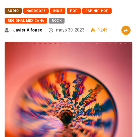
AUDIO
HARDCORE
INDIE
POP
RAP HIP HOP
REGIONAL MEXICANA
ROCK
Javier Alfonso
mayo 30, 2023
1245