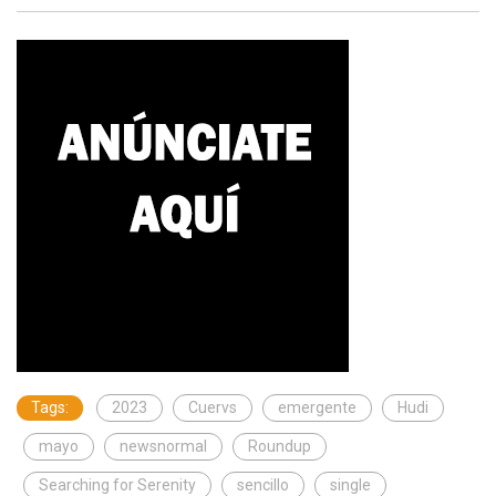
Tags:
2023
Cuervs
emergente
Hudi
mayo
newsnormal
Roundup
Searching for Serenity
sencillo
single