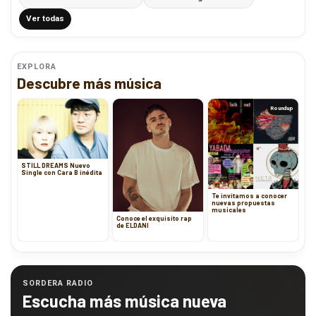
Ver todas
EXPLORA
Descubre más música
Roundup
STILL DREAMS Nuevo
Single con Cara B inédita
Te invitamos a conocer
nuevas propuestas
musicales
Conoce el exquisito rap
de ELDANI
SORDERA RADIO
Escucha más música nueva