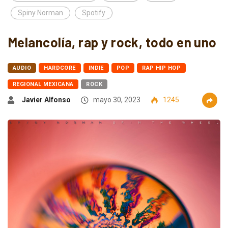
Spiny Norman
Spotify
Melancolía, rap y rock, todo en uno
AUDIO
HARDCORE
INDIE
POP
RAP HIP HOP
REGIONAL MEXICANA
ROCK
Javier Alfonso
mayo 30, 2023
1245