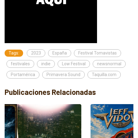
Tags:
2023
España
Festival Tomavistas
festivales
indie
Low Festival
newsnormal
Portamérica
Primavera Sound
Taquilla.com
Publicaciones Relacionadas