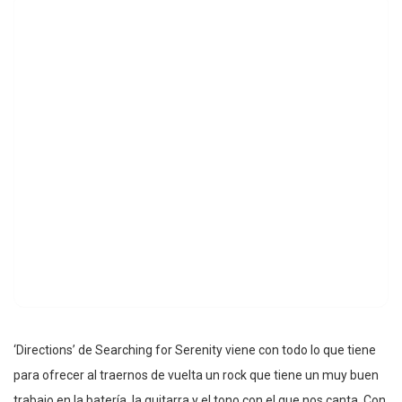
‘Directions’ de Searching for Serenity viene con todo lo que tiene
para ofrecer al traernos de vuelta un rock que tiene un muy buen
trabajo en la batería, la guitarra y el tono con el que nos canta. Con