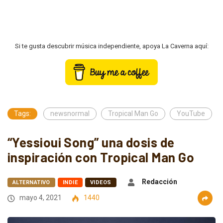
Si te gusta descubrir música independiente, apoya La Caverna aquí:
Tags:
newsnormal
Tropical Man Go
YouTube
“Yessioui Song” una dosis de
inspiración con Tropical Man Go
Redacción
ALTERNATIVO
INDIE
VIDEOS
mayo 4, 2021
1440