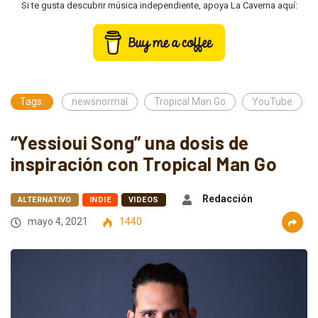
Si te gusta descubrir música independiente, apoya La Caverna aquí:
Tags:
newsnormal
Tropical Man Go
YouTube
“Yessioui Song” una dosis de
inspiración con Tropical Man Go
Redacción
ALTERNATIVO
INDIE
VIDEOS
mayo 4, 2021
1440