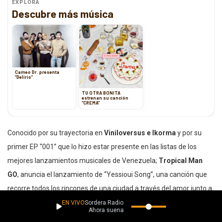
EXPLORA
Descubre más música
Cameo Dr. presenta
“Delirio”
TU OTRA BONITA
estrenan su canción
“CREMA”
Conocido por su trayectoria en
Viniloversus e Ikorma
y por su
primer EP “001” que lo hizo estar presente en las listas de los
mejores lanzamientos musicales de Venezuela;
Tropical Man
GO
, anuncia el lanzamiento de “Yessioui Song”, una canción que
recorre todos los rincones de una ciudad a través del amor junto a
una inspiradora melodía.
EN VIVO
Sordera Radio
Ahora suena