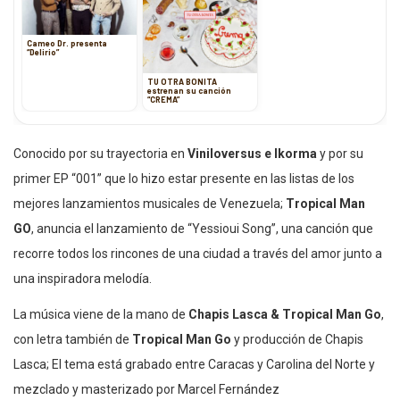
Cameo Dr. presenta
“Delirio”
TU OTRA BONITA
estrenan su canción
“CREMA”
Conocido por su trayectoria en
Viniloversus e Ikorma
y por su
primer EP “001” que lo hizo estar presente en las listas de los
mejores lanzamientos musicales de Venezuela;
Tropical Man
GO
, anuncia el lanzamiento de “Yessioui Song”, una canción que
recorre todos los rincones de una ciudad a través del amor junto a
una inspiradora melodía.
La música viene de la mano de
Chapis Lasca & Tropical Man Go
,
con letra también de
Tropical Man Go
y producción de Chapis
Lasca; El tema está grabado entre Caracas y Carolina del Norte y
mezclado y masterizado por Marcel Fernández