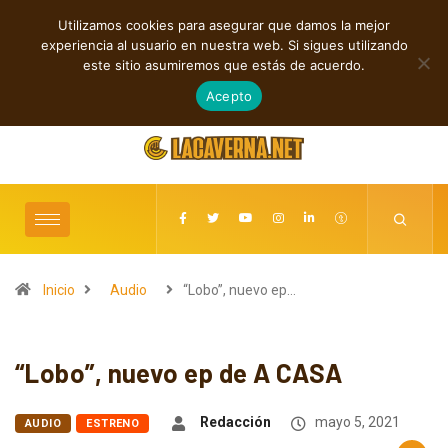
Utilizamos cookies para asegurar que damos la mejor
TENDENCIAS
experiencia al usuario en nuestra web. Si sigues utilizando
Indie rock, folk y electrónica: estrenos independientes destacados
este sitio asumiremos que estás de acuerdo.
agosto 6, 2026
Acepto
Inicio
Audio
“Lobo”, nuevo ep…
“Lobo”, nuevo ep de A CASA
Redacción
mayo 5, 2021
AUDIO
ESTRENO