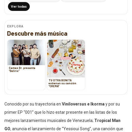
Ver todas
EXPLORA
Descubre más música
Cameo Dr. presenta
“Delirio”
TU OTRA BONITA
estrenan su canción
“CREMA”
Conocido por su trayectoria en
Viniloversus e Ikorma
y por su
primer EP “001” que lo hizo estar presente en las listas de los
mejores lanzamientos musicales de Venezuela;
Tropical Man
GO
, anuncia el lanzamiento de “Yessioui Song”, una canción que