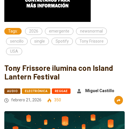
Tags:
2026
emergente
newsnormal
sencillo
single
Spotify
Tony Frissore
USA
Tony Frissore ilumina con Island
Lantern Festival
Miguel Castillo
AUDIO
ELECTRÓNICA
REGGAE
febrero 21, 2026
350