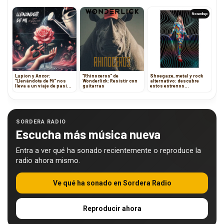
Roundup
Lupion y Ancor:
“Rhinoceros” de
Shoegaze, metal y rock
“Llenándote de Mí” nos
Wonderlick: Resistir con
alternativo: descubre
lleva a un viaje de pasión
guitarras
estos estrenos
y adrenalina
imperdibles
SORDERA RADIO
Escucha más música nueva
Entra a ver qué ha sonado recientemente o reproduce la
radio ahora mismo.
Ve qué ha sonado en Sordera Radio
Reproducir ahora