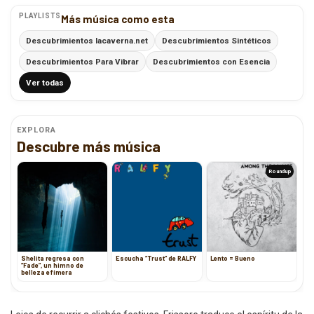
PLAYLISTS
Más música como esta
Descubrimientos lacaverna.net
Descubrimientos Sintéticos
Descubrimientos Para Vibrar
Descubrimientos con Esencia
Ver todas
EXPLORA
Descubre más música
Roundup
Shelita regresa con
Escucha “Trust” de RALFY
Lento = Bueno
“Fade”, un himno de
belleza efímera