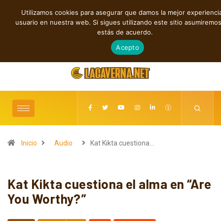
Utilizamos cookies para asegurar que damos la mejor experiencia
TENDENCIAS
usuario en nuestra web. Si sigues utilizando este sitio asumiremo
Shaven Primates: Un estallido de Hard Rock contra el control digital
estás de acuerdo.
agosto 8, 2026
Acepto
Inicio
Audio
Kat Kikta cuestiona…
Kat Kikta cuestiona el alma en “Are
You Worthy?”