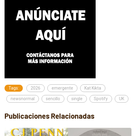
Tags:
2026
emergente
Kat Kikta
newsnormal
sencillo
single
Spotify
UK
Publicaciones Relacionadas