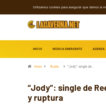
Rock, folk e indie: cuatro estrenos in
TENDENCIAS
Utilizamos cookies para asegurar que damos la me
INICIO
MÚSICA EMERGENTE
AGENDA
Inicio
Audio
“Jody”: single de…
“Jody”: single de R
y ruptura