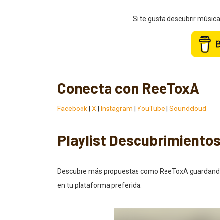
Si te gusta descubrir músic
Conecta con ReeToxA
Facebook
|
X
|
Instagram
|
YouTube
|
Soundcloud
Playlist Descubrimiento
Descubre más propuestas como ReeToxA guardando nue
en tu plataforma preferida.