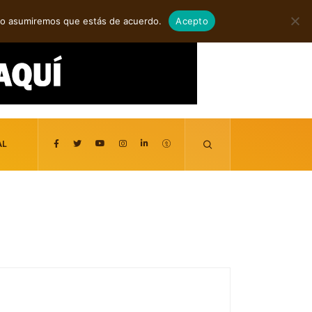
agosto 7, 2026
itio asumiremos que estás de acuerdo.
Acepto
AL