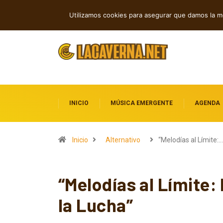
Cuatro lanzamientos independientes en
TENDENCIAS
Utilizamos cookies para asegurar que damos la me
INICIO
MÚSICA EMERGENTE
AGENDA
Inicio
Alternativo
“Melodías al Límite:…
“Melodías al Límite:
la Lucha”