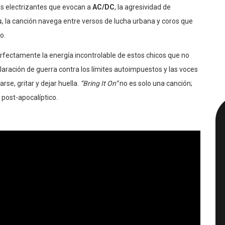
ffs electrizantes que evocan a
AC/DC
, la agresividad de
s
, la canción navega entre versos de lucha urbana y coros que
o.
erfectamente la energía incontrolable de estos chicos que no
eclaración de guerra contra los límites autoimpuestos y las voces
rse, gritar y dejar huella.
“Bring It On”
no es solo una canción;
 post-apocalíptico.