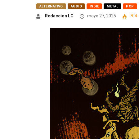
ALTERNATIVO
AUDIO
INDIE
METAL
POP
Redaccion LC
mayo 27, 2025
704