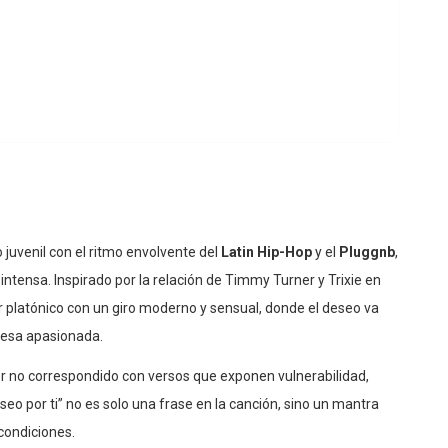
juvenil con el ritmo envolvente del
Latin Hip-Hop
y el
Pluggnb
,
tensa. Inspirado por la relación de Timmy Turner y Trixie en
r platónico con un giro moderno y sensual, donde el deseo va
mesa apasionada.
or no correspondido con versos que exponen vulnerabilidad,
eo por ti” no es solo una frase en la canción, sino un mantra
 condiciones.