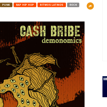
PUNK
RAP HIP HOP
RITMOS LATINOS
ROCK