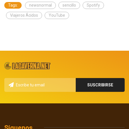
Tags:
newsnormal
sencillo
Spotify
Viajeros Ácidos
YouTube
Síguenos