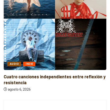
UDIO
INDIE
A
ro canciones independientes entre reflexión y
Cuat
stencia
y...
sto 6, 2026
ago