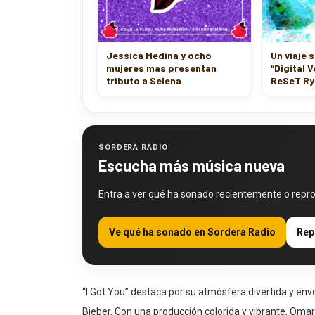
Jessica Medina y ocho
Un viaje 
mujeres mas presentan
“Digital V
tributo a Selena
ReSeT Ry
SORDERA RADIO
Escucha más música nueva
Entra a ver qué ha sonado recientemente o repr
Ve qué ha sonado en Sordera Radio
Rep
“I Got You” destaca por su atmósfera divertida y env
Bieber. Con una producción colorida y vibrante, Omar