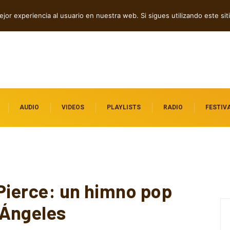
ock contra el control digital
jor experiencia al usuario en nuestra web. Si sigues utilizando este s
AUDIO
VIDEOS
PLAYLISTS
RADIO
FESTIV
 Pierce: un himno pop
 Ángeles