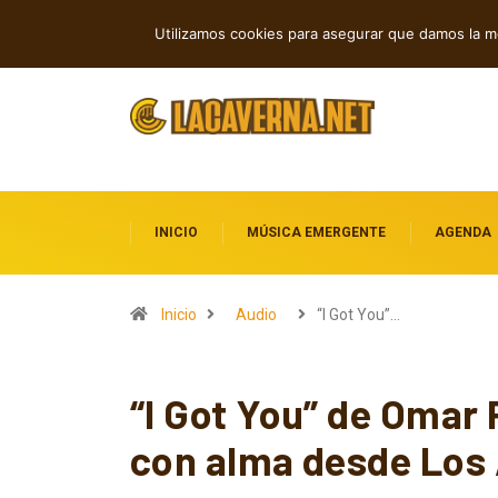
Shaven Primates: Un estallido de Hard R
TENDENCIAS
Utilizamos cookies para asegurar que damos la me
INICIO
MÚSICA EMERGENTE
AGENDA
Inicio
Audio
“I Got You”…
“I Got You” de Omar
con alma desde Los