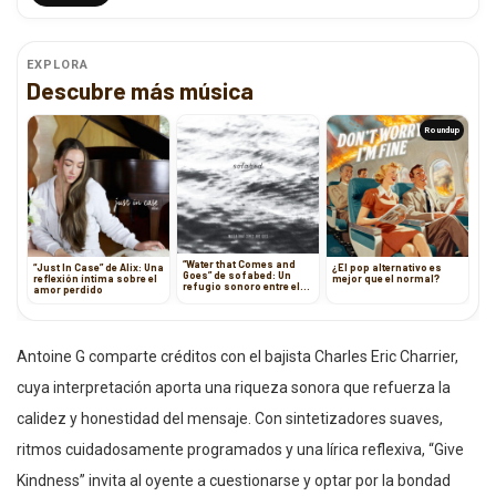
EXPLORA
Descubre más música
Roundup
“Water that Comes and
“Just In Case” de Alix: Una
¿El pop alternativo es
Goes” de sofabed: Un
reflexión íntima sobre el
mejor que el normal?
refugio sonoro entre el
amor perdido
jazz y la nostalgia
Antoine G comparte créditos con el bajista Charles Eric Charrier,
cuya interpretación aporta una riqueza sonora que refuerza la
calidez y honestidad del mensaje. Con sintetizadores suaves,
ritmos cuidadosamente programados y una lírica reflexiva, “Give
Kindness” invita al oyente a cuestionarse y optar por la bondad