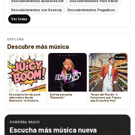
Descubrimientos lacaverna.net
Descubrimientos Para Vibrar
Descubrimientos con Esencia
Descubrimientos Pegadizos
Ver todas
EXPLORA
Descubre más música
Roundup
Una explosión de punk
Safree presenta
“Voces del Mundo: 4
alternativo desde
“Elements”
Canciones que Tienes
Alemania: la historia
que Escuchar Hoy”
detrás de “Juicy Boom” de
Things Change
SORDERA RADIO
Escucha más música nueva