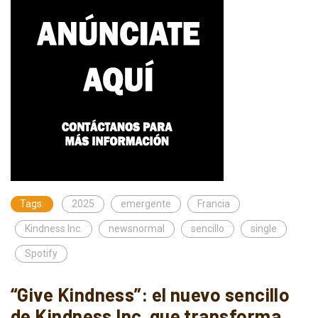
Tags:
2025
emergente
Francia
Kindness Inc.
newsnormal
sencillo
single
Spotify
“Give Kindness”: el nuevo sencillo
de Kindness Inc. que transforma