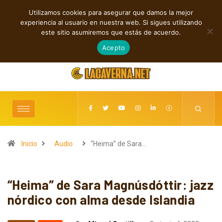
Utilizamos cookies para asegurar que damos la mejor
TENDENCIAS
experiencia al usuario en nuestra web. Si sigues utilizando
M3TIN presenta “Nuestra Historia Acabó” en español
este sitio asumiremos que estás de acuerdo.
agosto 6, 2026
Acepto
Inicio
Audio
“Heima” de Sara…
“Heima” de Sara Magnúsdóttir: jazz
nórdico con alma desde Islandia