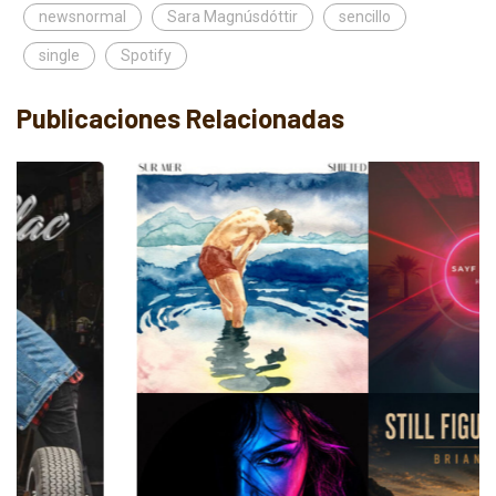
newsnormal
Sara Magnúsdóttir
sencillo
single
Spotify
Publicaciones Relacionadas