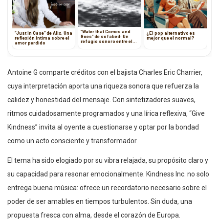
“Water that Comes and
“Just In Case” de Alix: Una
¿El pop alternativo es
Goes” de sofabed: Un
reflexión íntima sobre el
mejor que el normal?
refugio sonoro entre el
amor perdido
jazz y la nostalgia
Antoine G comparte créditos con el bajista Charles Eric Charrier,
cuya interpretación aporta una riqueza sonora que refuerza la
calidez y honestidad del mensaje. Con sintetizadores suaves,
ritmos cuidadosamente programados y una lírica reflexiva, “Give
Kindness” invita al oyente a cuestionarse y optar por la bondad
como un acto consciente y transformador.
El tema ha sido elogiado por su vibra relajada, su propósito claro y
su capacidad para resonar emocionalmente. Kindness Inc. no solo
entrega buena música: ofrece un recordatorio necesario sobre el
poder de ser amables en tiempos turbulentos. Sin duda, una
propuesta fresca con alma, desde el corazón de Europa.