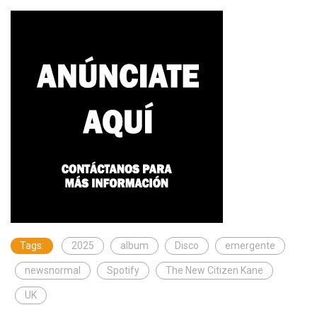
Tags:
2025
album
Disco
emergente
newsnormal
Spotify
The New Citizen Kane
UK