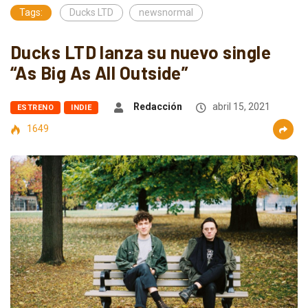
Tags:
Ducks LTD
newsnormal
Ducks LTD lanza su nuevo single
“As Big As All Outside”
Redacción
abril 15, 2021
ESTRENO
INDIE
1649