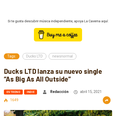
Si te gusta descubrir música independiente, apoya La Caverna aquí:
Tags:
Ducks LTD
newsnormal
Ducks LTD lanza su nuevo single
“As Big As All Outside”
Redacción
abril 15, 2021
ESTRENO
INDIE
1649