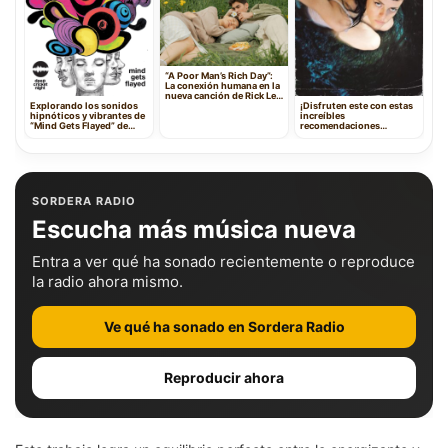
“A Poor Man’s Rich Day”:
La conexión humana en la
nueva canción de Rick Lee
Explorando los sonidos
¡Disfruten este con estas
Vinson Group
hipnóticos y vibrantes de
increíbles
“Mind Gets Flayed” de
recomendaciones
Deep Cricket Night
musicales!
SORDERA RADIO
Escucha más música nueva
Entra a ver qué ha sonado recientemente o reproduce
la radio ahora mismo.
Ve qué ha sonado en Sordera Radio
Reproducir ahora