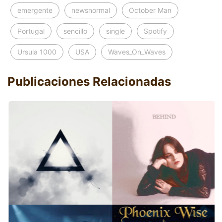
emergente
newsnormal
October Man
Portugal
sencillo
single
Spotify
Ursula 1000
USA
Waves_On_Waves
Publicaciones Relacionadas