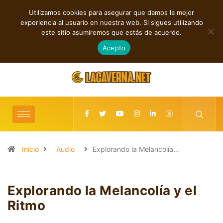
Utilizamos cookies para asegurar que damos la mejor
TENDENCIAS
experiencia al usuario en nuestra web. Si sigues utilizando
s entre introspección y fuerza
Cuatro canciones sobre libertad, des
este sitio asumiremos que estás de acuerdo.
agosto 6, 2026
Acepto
Inicio
Audio
Explorando la Melancolía…
Explorando la Melancolía y el
Ritmo