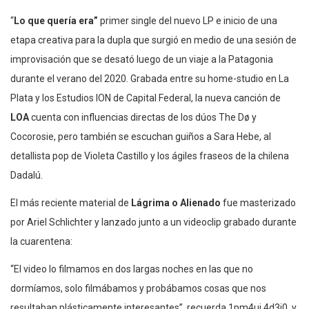
“
Lo que quería era”
primer single del nuevo LP e inicio de una
etapa creativa para la dupla que surgió en medio de una sesión de
improvisación que se desató luego de un viaje a la Patagonia
durante el verano del 2020. Grabada entre su home-studio en La
Plata y los Estudios ION de Capital Federal, la nueva canción de
LOA
cuenta con influencias directas de los dúos The Dø y
Cocorosie, pero también se escuchan guiños a Sara Hebe, al
detallista pop de Violeta Castillo y los ágiles fraseos de la chilena
Dadalú.
El más reciente material de
Lágrima o Alienado
fue masterizado
por Ariel Schlichter y lanzado junto a un videoclip grabado durante
la cuarentena:
“El video lo filmamos en dos largas noches en las que no
dormíamos, solo filmábamos y probábamos cosas que nos
resultaban plásticamente interesantes”, recuerda 1pm4uj 4d3j0, y