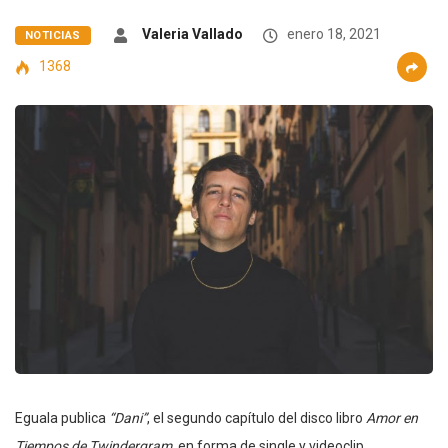
Valeria Vallado
enero 18, 2021
NOTICIAS
1368
Eguala publica
“Dani”
, el segundo capítulo del disco libro
Amor en
Tiempos de Twindergram
, en forma de single y videoclip.