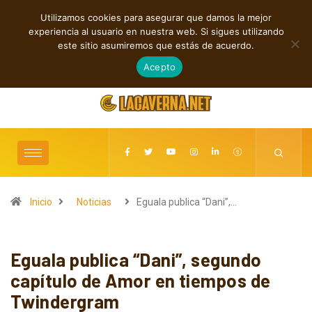
Utilizamos cookies para asegurar que damos la mejor
TENDENCIAS
experiencia al usuario en nuestra web. Si sigues utilizando
 contra el control digital
Cuatro canciones independientes entre folk, r
este sitio asumiremos que estás de acuerdo.
agosto 8, 2026
Acepto
Inicio
Noticias
Eguala publica “Dani”,…
Eguala publica “Dani”, segundo
capítulo de Amor en tiempos de
Twindergram