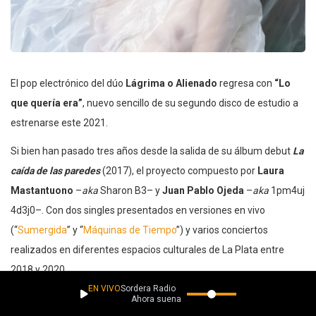
El pop electrónico del dúo
Lágrima o Alienado
regresa con
“Lo
que quería era”
, nuevo sencillo de su segundo disco de estudio a
estrenarse este 2021.
Si bien han pasado tres años desde la salida de su álbum debut
La
caída de las paredes
(2017), el proyecto compuesto por
Laura
Mastantuono
–
aka
Sharon B3– y
Juan Pablo Ojeda
–
aka
1pm4uj
4d3j0–. Con dos singles presentados en versiones en vivo
(“
Sumergida
” y “
Máquinas de Tiempo
”) y varios conciertos
realizados en diferentes espacios culturales de La Plata entre
2018 y 2020.
EN VIVO
Sordera Radio
Ahora suena