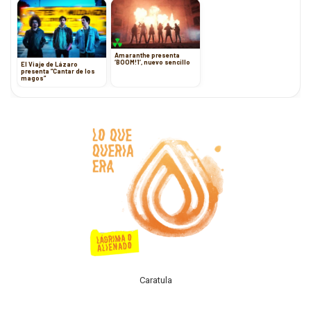
Amaranthe presenta
‘BOOM!1’, nuevo sencillo
El Viaje de Lázaro
presenta ”Cantar de los
magos”
Caratula