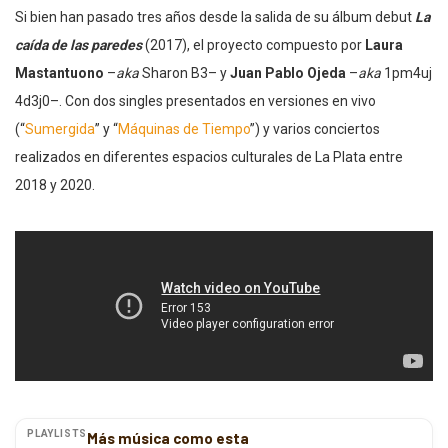
Si bien han pasado tres años desde la salida de su álbum debut
La
caída de las paredes
(2017), el proyecto compuesto por
Laura
Mastantuono
–
aka
Sharon B3– y
Juan Pablo Ojeda
–
aka
1pm4uj
4d3j0–. Con dos singles presentados en versiones en vivo
(“
Sumergida
” y “
Máquinas de Tiempo
”) y varios conciertos
realizados en diferentes espacios culturales de La Plata entre
2018 y 2020.
PLAYLISTS
Más música como esta