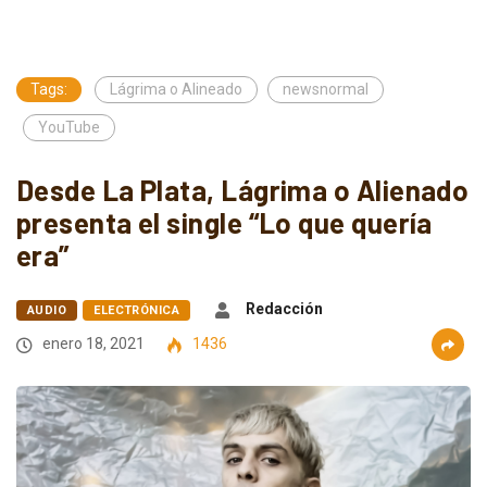
Tags:
Lágrima o Alineado
newsnormal
YouTube
Desde La Plata, Lágrima o Alienado
presenta el single “Lo que quería
era”
Redacción
AUDIO
ELECTRÓNICA
enero 18, 2021
1436