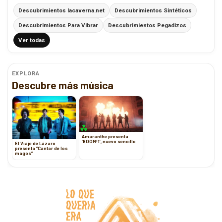
Descubrimientos lacaverna.net
Descubrimientos Sintéticos
Descubrimientos Para Vibrar
Descubrimientos Pegadizos
Ver todas
EXPLORA
Descubre más música
Amaranthe presenta
‘BOOM!1’, nuevo sencillo
El Viaje de Lázaro
presenta ”Cantar de los
magos”