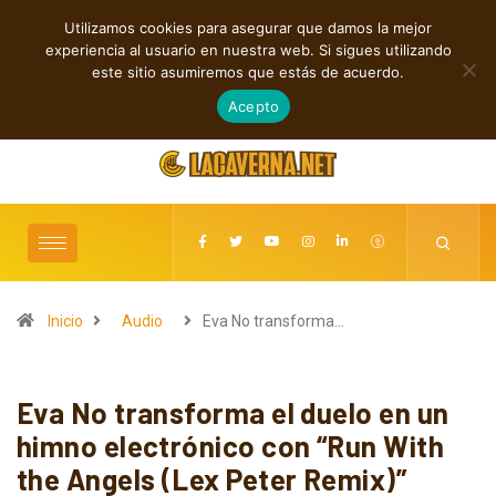
Utilizamos cookies para asegurar que damos la mejor
TENDENCIAS
experiencia al usuario en nuestra web. Si sigues utilizando
Sonidos que Cruzan Fronteras
este sitio asumiremos que estás de acuerdo.
agosto 10, 2026
Acepto
Inicio
Audio
Eva No transforma…
Eva No transforma el duelo en un
himno electrónico con “Run With
the Angels (Lex Peter Remix)”