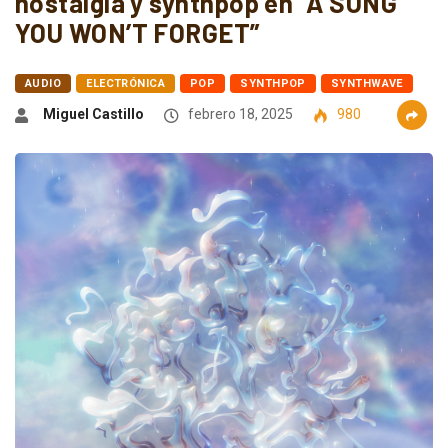
nostalgia y synthpop en “A SONG
YOU WON’T FORGET”
AUDIO
ELECTRÓNICA
POP
SYNTHPOP
SYNTHWAVE
Miguel Castillo
febrero 18, 2025
980