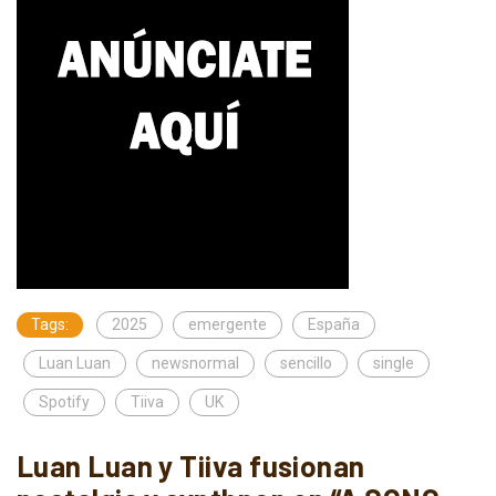
Tags:
2025
emergente
España
Luan Luan
newsnormal
sencillo
single
Spotify
Tiiva
UK
Luan Luan y Tiiva fusionan