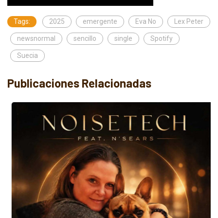
Tags:
2025
emergente
Eva No
Lex Peter
newsnormal
sencillo
single
Spotify
Suecia
Publicaciones Relacionadas