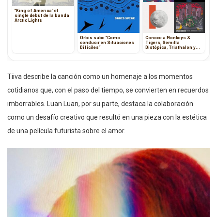
“King of America” el
single debut de la banda
Arctic Lights
Orbis sabe “Como
Conoce a Monkeys &
conducir en Situaciones
Tigers, Semilla
Difíciles”
Distópica, Triathalon y
The Lately
Tiiva describe la canción como un homenaje a los momentos
cotidianos que, con el paso del tiempo, se convierten en recuerdos
imborrables. Luan Luan, por su parte, destaca la colaboración
como un desafío creativo que resultó en una pieza con la estética
de una película futurista sobre el amor.