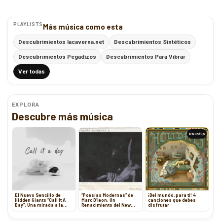
PLAYLISTS
Más música como esta
Descubrimientos lacaverna.net
Descubrimientos Sintéticos
Descubrimientos Pegadizos
Descubrimientos Para Vibrar
Ver todas
EXPLORA
Descubre más música
Roundup
El Nuevo Sencillo de
“Poesías Modernas” de
¡Del mundo, para ti! 4
Hidden Giants “Call It A
Marc D’leon: Un
canciones que debes
Day”: Una mirada a la
Renacimiento del New
disfrutar
resiliencia emocional
Wave y Post-Punk