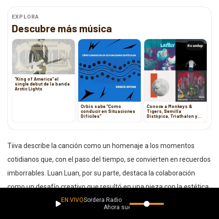
EXPLORA
Descubre más música
Roundup
“King of America” el
single debut de la banda
Arctic Lights
Orbis sabe “Como
Conoce a Monkeys &
conducir en Situaciones
Tigers, Semilla
Difíciles”
Distópica, Triathalon y
The Lately
Tiiva describe la canción como un homenaje a los momentos
cotidianos que, con el paso del tiempo, se convierten en recuerdos
imborrables. Luan Luan, por su parte, destaca la colaboración
como un desafío creativo que resultó en una pieza con la estética
EN VIVO
Sordera Radio
de una película futurista sobre el amor.
Ahora suena