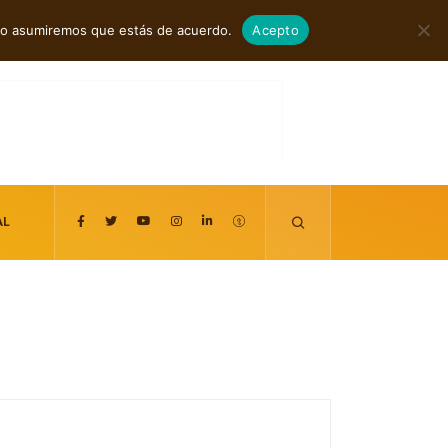
agosto 7, 2026
itio asumiremos que estás de acuerdo.
Acepto
AL