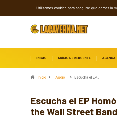
Rock, folk e indie: cuatro estrenos in
TENDENCIAS
Utilizamos cookies para asegurar que damos la me
INICIO
MÚSICA EMERGENTE
AGENDA
Inicio
Audio
Escucha el EP…
Escucha el EP Homó
the Wall Street Ban