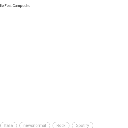
ndie Fest Campeche
Italia
newsnormal
Rock
Spotify