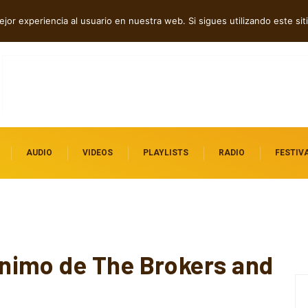
dependientes por descubrir
jor experiencia al usuario en nuestra web. Si sigues utilizando este s
AUDIO
VIDEOS
PLAYLISTS
RADIO
FESTIV
nimo de The Brokers and
d