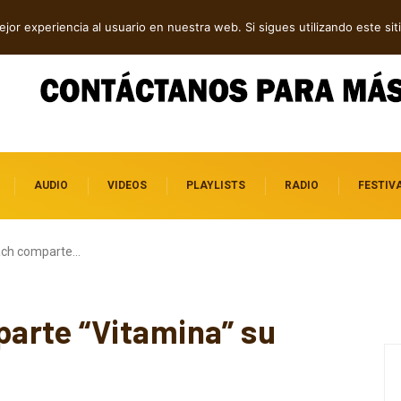
os independientes destacados
jor experiencia al usuario en nuestra web. Si sigues utilizando este s
AUDIO
VIDEOS
PLAYLISTS
RADIO
FESTIV
ach comparte…
arte “Vitamina” su