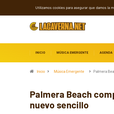
Indie rock, folk y electrónica: estren
TENDENCIAS
Utilizamos cookies para asegurar que damos la me
INICIO
MÚSICA EMERGENTE
AGENDA
Inicio
Música Emergente
Palmera Be
Palmera Beach comp
nuevo sencillo