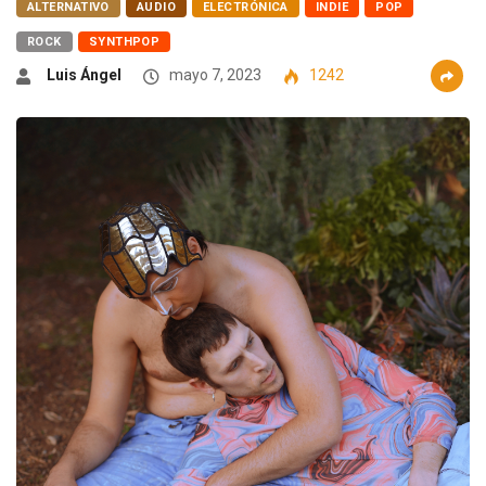
ALTERNATIVO
AUDIO
ELECTRÓNICA
INDIE
POP
ROCK
SYNTHPOP
Luis Ángel
mayo 7, 2023
1242