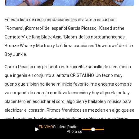
En esta lista de recomendaciones les invitaré a escuchar:
‘¡Romero!, ¡Romero!’ del español García Picasso, ‘Kissed at the
Cemetery’ de King Black Acid, ‘Bloom’ de los norteamericanos
Bronze Whale y Martron y la última canción es ‘Downtown’ de Rich
Boy Junkie.
García Picasso nos presenta este increíble sencillo de electrónica
que ingenia en conjunto al aritsta CRISTALINO. Un tecno muy
bueno que si bien no tiene mi inicio favorito, me encanta como se
va cargando la energía que lleva la canción y hay algo relajante y
placentero en escuchar el coro, algo bien y bailable y música para
electrizar el corazón. Ritmos frenéticos se mezclan en algo que se
siente mágico. Es el segundo sencillo que pública de su próximo
EN VIVO
Sordera Radio
EP, “Color de Época” y yo lo estaré esperando con ganas, espero
Ahora suena
ustedes también.