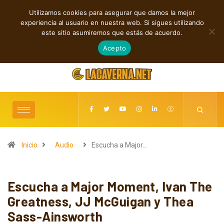
Utilizamos cookies para asegurar que damos la mejor
TENDENCIAS
experiencia al usuario en nuestra web. Si sigues utilizando
Cuatro lanzamientos independientes entre introspección y fuerza
este sitio asumiremos que estás de acuerdo.
agosto 6, 2026
Acepto
Inicio
Audio
Escucha a Major…
Escucha a Major Moment, Ivan The
Greatness, JJ McGuigan y Thea
Sass-Ainsworth