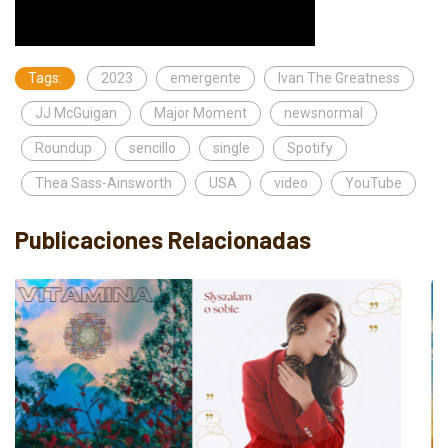
Tags:
2023
emergente
Ivan The Greatness
JJ McGuigan
Major Moment
newsnormal
Roundup
sencillo
single
Spotify
Thea Sass-Ainsworth
USA
video
YouTube
Publicaciones Relacionadas