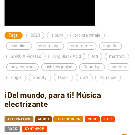
Tags:
2023
album
bronze whale
cristalino
dream pop
emergente
España
GARCÍA Picasso
King Black Acid
lofi
martron
newsnormal
rich boy junkie
Roundup
sencillo
single
Spotify
tecno
USA
YouTube
¡Del mundo, para ti! Música
electrizante
ALTERNATIVO
AUDIO
ELECTRÓNICA
INDIE
POP
ROCK
SYNTHPOP