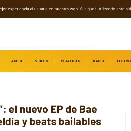
 independientes destacados
jor experiencia al usuario en nuestra web. Si sigues utilizando este s
AUDIO
VIDEOS
PLAYLISTS
RADIO
FESTIV
: el nuevo EP de Bae
día y beats bailables