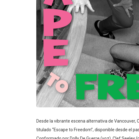
Desde la vibrante escena alternativa de Vancouver, 
titulado “Escape to Freedom”, disponible desde el 
Conformado por Dolly De Guerre (voz), Clef Seeley (mu