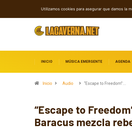
Indie, rap y pop: cuatro lanzamientos
TENDENCIAS
Utilizamos cookies para asegurar que damos la me
INICIO
MÚSICA EMERGENTE
AGENDA
Inicio
Audio
“Escape to Freedom”:…
“Escape to Freedom”
Baracus mezcla rebel