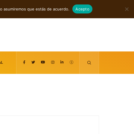
agosto 7, 2026
itio asumiremos que estás de acuerdo.
Acepto
AL