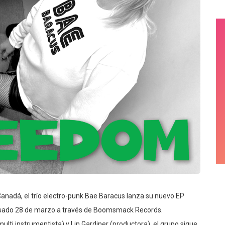
Canadá, el trío electro-punk Bae Baracus lanza su nuevo EP
pasado 28 de marzo a través de Boomsmack Records.
lti instrumentista) y Lin Gardiner (productora), el grupo sigue