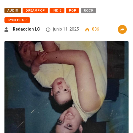
AUDIO
DREAMPOP
INDIE
POP
ROCK
SYNTHPOP
Redaccion LC
junio 11, 2025
836