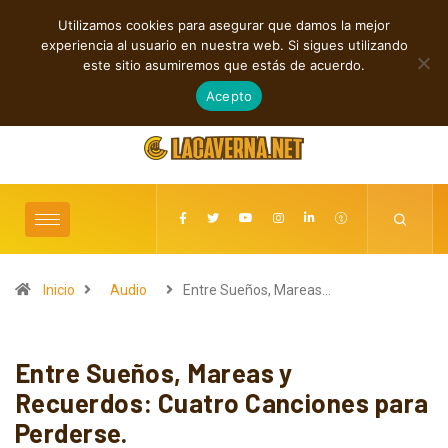
Utilizamos cookies para asegurar que damos la mejor
TENDENCIAS
experiencia al usuario en nuestra web. Si sigues utilizando
M3TIN presenta “Nuestra Historia Acabó” en español
este sitio asumiremos que estás de acuerdo.
agosto 6, 2026
Acepto
Inicio
Audio
Entre Sueños, Mareas…
Entre Sueños, Mareas y
Recuerdos: Cuatro Canciones para
Perderse.