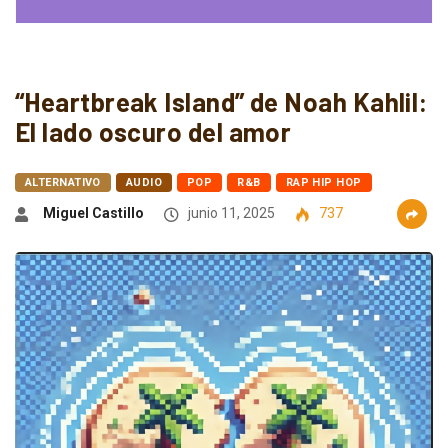
“Heartbreak Island” de Noah Kahlil:
El lado oscuro del amor
ALTERNATIVO
AUDIO
POP
R&B
RAP HIP HOP
Miguel Castillo
junio 11, 2025
737