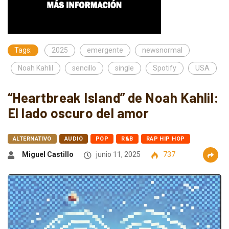
Tags:
2025
emergente
newsnormal
Noah Kahlil
sencillo
single
Spotify
USA
“Heartbreak Island” de Noah Kahlil:
El lado oscuro del amor
ALTERNATIVO
AUDIO
POP
R&B
RAP HIP HOP
Miguel Castillo
junio 11, 2025
737