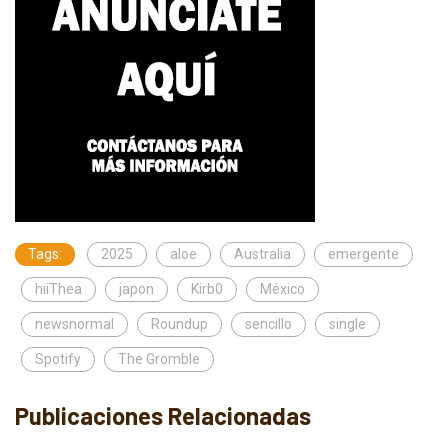
Tags:
2025
aloe
Australia
emergente
hiiThea
japon
Kirb0
México
newsnormal
Roundup
sencillo
single
Spotify
The Gromble
Publicaciones Relacionadas