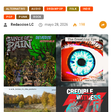
ALTERNATIVO
AUDIO
DREAMPOP
FOLK
INDIE
POP
PUNK
ROCK
Redaccion LC
mayo 28, 2026
198