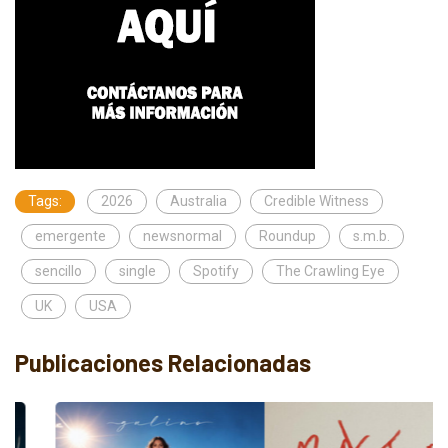
Tags:
2026
Australia
Credible Witness
emergente
newsnormal
Roundup
s.m.b.
sencillo
single
Spotify
The Crawling Eye
UK
USA
Publicaciones Relacionadas