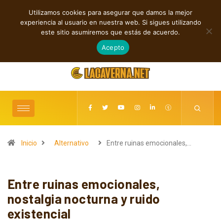
Utilizamos cookies para asegurar que damos la mejor
TENDENCIAS
experiencia al usuario en nuestra web. Si sigues utilizando
Rock, folk e indie: cuatro estrenos independientes por descubrir
este sitio asumiremos que estás de acuerdo.
agosto 7, 2026
Acepto
Inicio
Alternativo
Entre ruinas emocionales,…
Entre ruinas emocionales,
nostalgia nocturna y ruido
existencial