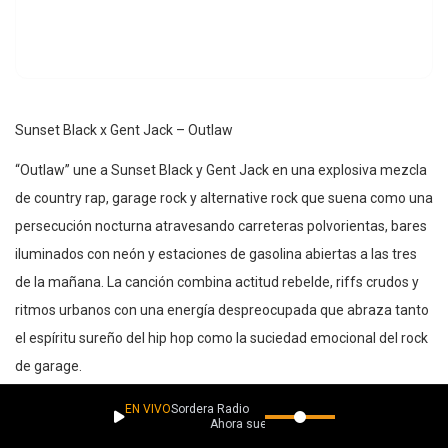
Sunset Black x Gent Jack – Outlaw
“Outlaw” une a Sunset Black y Gent Jack en una explosiva mezcla
de country rap, garage rock y alternative rock que suena como una
persecución nocturna atravesando carreteras polvorientas, bares
iluminados con neón y estaciones de gasolina abiertas a las tres
de la mañana. La canción combina actitud rebelde, riffs crudos y
ritmos urbanos con una energía despreocupada que abraza tanto
el espíritu sureño del hip hop como la suciedad emocional del rock
de garage.
Sunset Black aporta presencia dominante y carisma callejero,
EN VIVO
Sordera Radio
Ahora suena
mientras Gent Jack complementa la atmósfera con una vibra