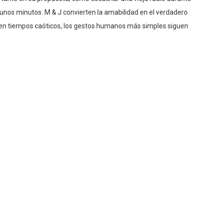
ortante en su propuesta, como escuchar una vieja radio durante
unos minutos. M & J convierten la amabilidad en el verdadero
 en tiempos caóticos, los gestos humanos más simples siguen