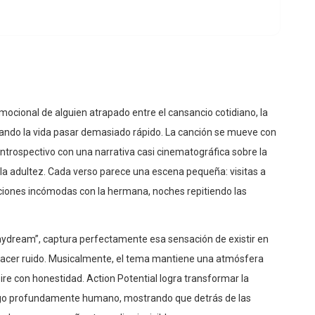
emocional de alguien atrapado entre el cansancio cotidiano, la
ejando la vida pasar demasiado rápido. La canción se mueve con
ntrospectivo con una narrativa casi cinematográfica sobre la
e la adultez. Cada verso parece una escena pequeña: visitas a
ones incómodas con la hermana, noches repitiendo las
 a daydream”, captura perfectamente esa sensación de existir en
 hacer ruido. Musicalmente, el tema mantiene una atmósfera
pire con honestidad. Action Potential logra transformar la
lgo profundamente humano, mostrando que detrás de las