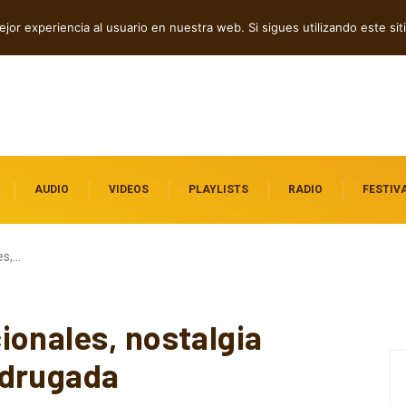
dependientes por descubrir
jor experiencia al usuario en nuestra web. Si sigues utilizando este s
AUDIO
VIDEOS
PLAYLISTS
RADIO
FESTIV
es,…
ionales, nostalgia
adrugada