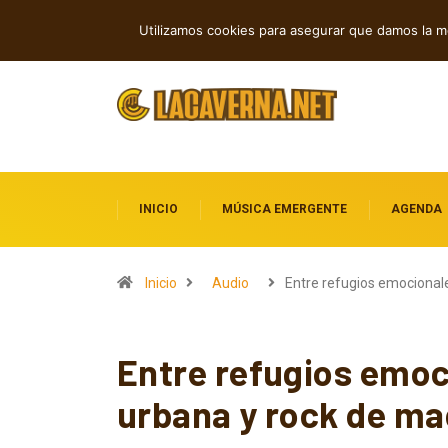
Rock, folk e indie: cuatro estrenos in
TENDENCIAS
Utilizamos cookies para asegurar que damos la me
INICIO
MÚSICA EMERGENTE
AGENDA
Inicio
Audio
Entre refugios emocional
Entre refugios emoc
urbana y rock de m