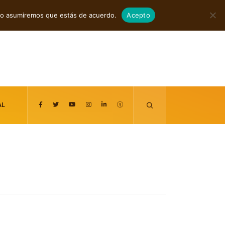
agosto 7, 2026
itio asumiremos que estás de acuerdo.
Acepto
AL