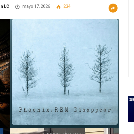
n LC
mayo 17, 2026
234