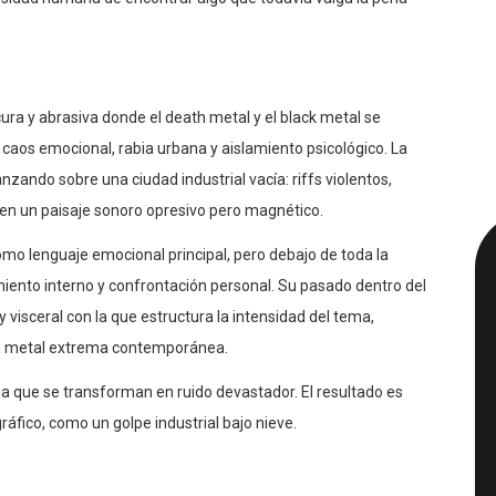
cesidad humana de encontrar algo que todavía valga la pena
a y abrasiva donde el death metal y el black metal se
aos emocional, rabia urbana y aislamiento psicológico. La
ando sobre una ciudad industrial vacía: riffs violentos,
en un paisaje sonoro opresivo pero magnético.
 lenguaje emocional principal, pero debajo de toda la
iento interno y confrontación personal. Su pasado dentro del
y visceral con la que estructura la intensidad del tema,
ena metal extrema contemporánea.
ia que se transforman en ruido devastador. El resultado es
fico, como un golpe industrial bajo nieve.