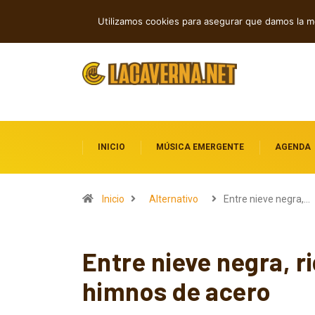
Rock, folk e indie: cuatro estrenos in
TENDENCIAS
Utilizamos cookies para asegurar que damos la me
INICIO
MÚSICA EMERGENTE
AGENDA
Inicio
Alternativo
Entre nieve negra,…
Entre nieve negra, r
himnos de acero