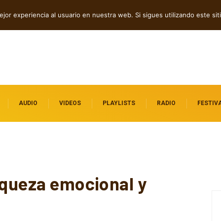
dependientes por descubrir
jor experiencia al usuario en nuestra web. Si sigues utilizando este s
AUDIO
VIDEOS
PLAYLISTS
RADIO
FESTIV
iqueza emocional y