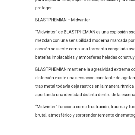
para explorar furia, supervivencia, ambición y la ne
proteger.
BLASTPHEMIAN – Midwinter
“Midwinter” de BLASTPHEMIAN es una explosión oscur
mezclan con una sensibilidad moderna marcada por c
canción se siente como una tormenta congelada avanz
baterías implacables y atmósferas heladas construy
BLASTPHEMIAN mantiene la agresividad extrema como
distorsión existe una sensación constante de agotam
trap metal todavía deja rastros en la manera rítmica 
aportando una identidad distinta dentro de la esc
“Midwinter” funciona como frustración, trauma y fur
brutal, atmosférico y sorprendentemente cinematográ