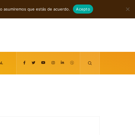
agosto 7, 2026
itio asumiremos que estás de acuerdo.
Acepto
AL