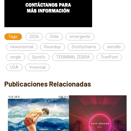
Tags:
2026
Chile
emergente
newsnormal
Roundup
Scottychams
sencillo
single
Spotify
TERMINAL ZEBRA
TronPoet
USA
Vivencial
Publicaciones Relacionadas