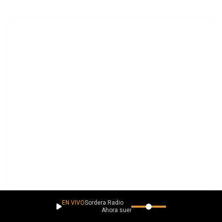
EN VIVO
Sordera Radio
Ahora suena
NPM Richter – Goldeneye