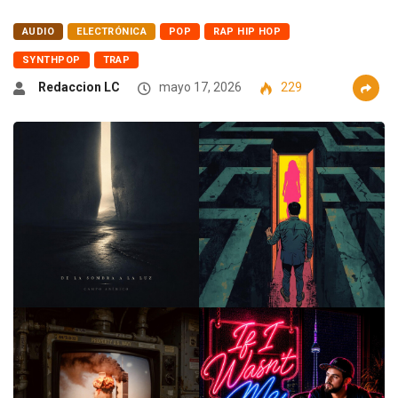
AUDIO
ELECTRÓNICA
POP
RAP HIP HOP
SYNTHPOP
TRAP
Redaccion LC
mayo 17, 2026
229