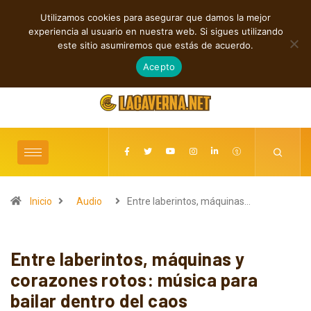
Utilizamos cookies para asegurar que damos la mejor
TENDENCIAS
experiencia al usuario en nuestra web. Si sigues utilizando
M3TIN presenta “Nuestra Historia Acabó” en español
este sitio asumiremos que estás de acuerdo.
agosto 5, 2026
Acepto
Inicio
Audio
Entre laberintos, máquinas…
Entre laberintos, máquinas y
corazones rotos: música para
bailar dentro del caos