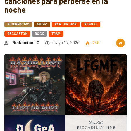
canciones para perderse en la
noche
ALTERNATIVO
AUDIO
RAP HIP HOP
REGGAE
REGGAETÓN
ROCK
TRAP
Redaccion LC
mayo 17, 2026
245