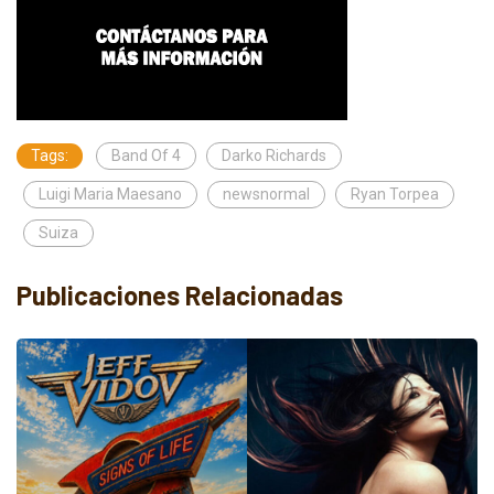
Tags:
Band Of 4
Darko Richards
Luigi Maria Maesano
newsnormal
Ryan Torpea
Suiza
Publicaciones Relacionadas