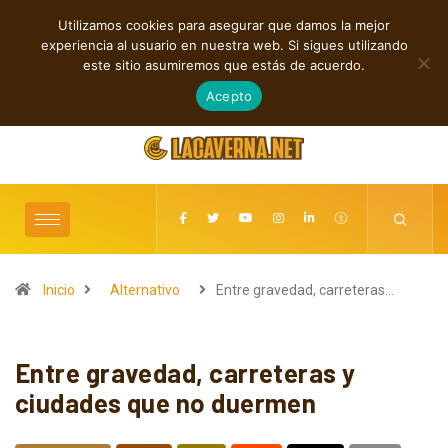
Utilizamos cookies para asegurar que damos la mejor
TENDENCIAS
experiencia al usuario en nuestra web. Si sigues utilizando
Rock, folk e indie: cuatro estrenos independientes por descubrir
este sitio asumiremos que estás de acuerdo.
agosto 6, 2026
Acepto
Inicio
Alternativo
Entre gravedad, carreteras…
Entre gravedad, carreteras y
ciudades que no duermen