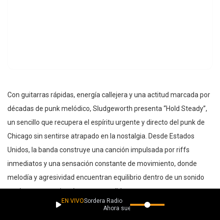
Con guitarras rápidas, energía callejera y una actitud marcada por
décadas de punk melódico, Sludgeworth presenta “Hold Steady”,
un sencillo que recupera el espíritu urgente y directo del punk de
Chicago sin sentirse atrapado en la nostalgia. Desde Estados
Unidos, la banda construye una canción impulsada por riffs
inmediatos y una sensación constante de movimiento, donde
melodía y agresividad encuentran equilibrio dentro de un sonido
crudo pero emocionalmente accesible.
EN VIVO
Sordera Radio
Ahora suena
Influenciados por nombres como Fugazi y Alkaline Trio,