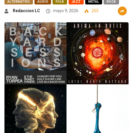
ALTERNATIVO
AUDIO
FOLK
JAZZ
METAL
ROCK
Redaccion LC
mayo 9, 2026
255