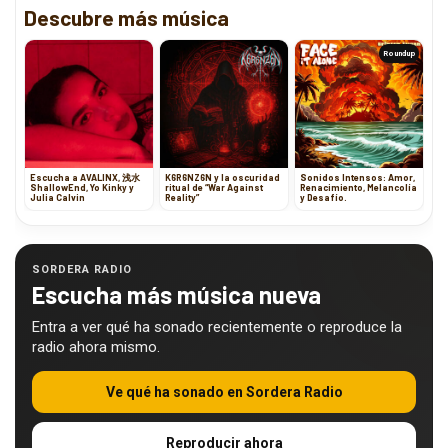
Descubre más música
Roundup
Escucha a AVALINX, 浅水
K6R6NZ6N y la oscuridad
Sonidos Intensos: Amor,
ShallowEnd, Yo Kinky y
ritual de “War Against
Renacimiento, Melancolía
Julia Calvin
Reality”
y Desafío.
SORDERA RADIO
Escucha más música nueva
Entra a ver qué ha sonado recientemente o reproduce la
radio ahora mismo.
Ve qué ha sonado en Sordera Radio
Reproducir ahora