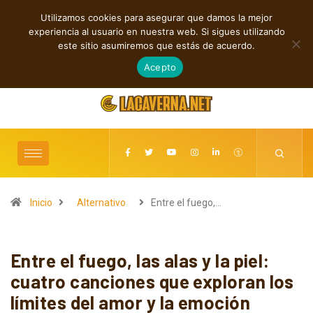
Utilizamos cookies para asegurar que damos la mejor
TENDENCIAS
experiencia al usuario en nuestra web. Si sigues utilizando
Shaven Primates: Un estallido de Hard Rock contra el control digital
este sitio asumiremos que estás de acuerdo.
agosto 8, 2026
Acepto
Inicio
Alternativo
Entre el fuego,…
Entre el fuego, las alas y la piel:
cuatro canciones que exploran los
límites del amor y la emoción