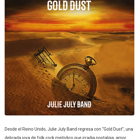
Desde el Reino Unido, Julie July Band regresa con “Gold Dust”, una
delicada joya de folk-rock melódico que irradia nostalgia, amor