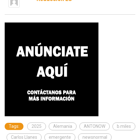
Tags:
2025
Alemania
ANTONOW
b.miles
Carlos Llanes
emergente
newsnormal