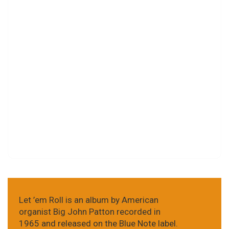
Let ’em Roll is an album by American
organist Big John Patton recorded in
1965 and released on the Blue Note label.