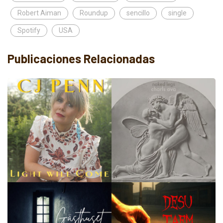
Robert Aiman
Roundup
sencillo
single
Spotify
USA
Publicaciones Relacionadas