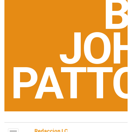
B
JO
PATT
Redaccion LC