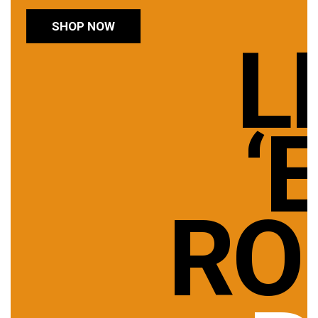
SHOP NOW
L
‘
RO