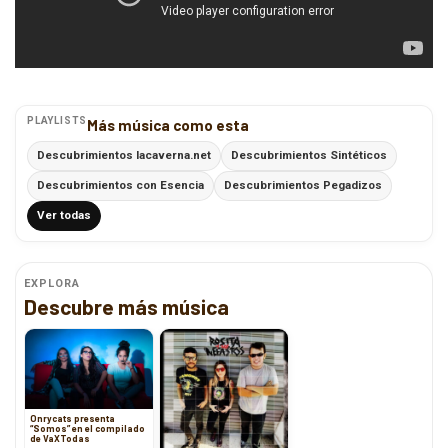
PLAYLISTS
Más música como esta
Descubrimientos lacaverna.net
Descubrimientos Sintéticos
Descubrimientos con Esencia
Descubrimientos Pegadizos
Ver todas
EXPLORA
Descubre más música
Onrycats presenta
“Somos” en el compilado
de VaXTodas