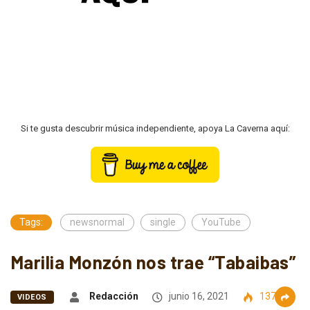
Si te gusta descubrir música independiente, apoya La Caverna aquí:
Tags:
newsnormal
single
YouTube
Marilia Monzón nos trae “Tabaibas”
Redacción
junio 16, 2021
1371
VIDEOS