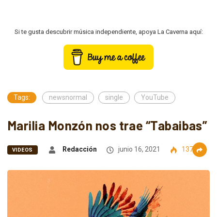
Si te gusta descubrir música independiente, apoya La Caverna aquí:
Tags:
newsnormal
single
YouTube
Marilia Monzón nos trae “Tabaibas”
Redacción
junio 16, 2021
1371
VIDEOS