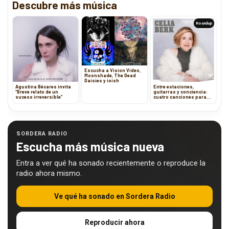
Descubre más música
Roundup
Escucha a Vision Video,
Moonshade, The Dead
Daisies y ioish
Agustina Bécares invita
Entre estaciones,
“Breve relato de un
guitarras y conciencia:
suceso irreversible”
cuatro canciones para
sentir y pensar
SORDERA RADIO
Escucha más música nueva
Entra a ver qué ha sonado recientemente o reproduce la
radio ahora mismo.
Ve qué ha sonado en Sordera Radio
Reproducir ahora