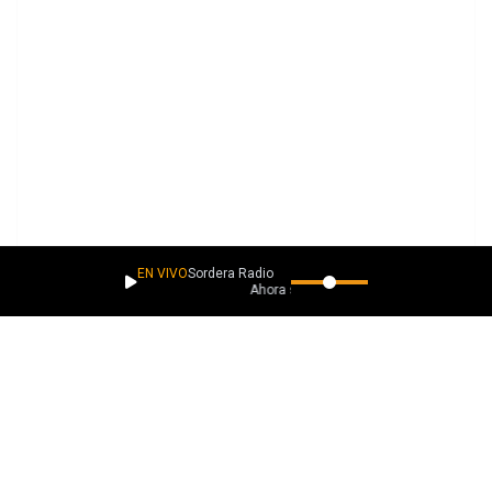
EN VIVO
Sordera Radio
Ahora suena
PLAYLISTS
Más música como esta
Descubrimientos lacaverna.net
Descubrimientos Sintéticos