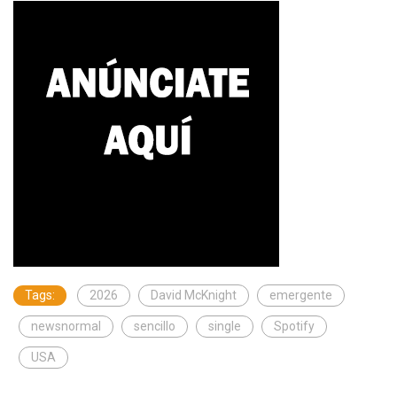
Tags:
2026
David McKnight
emergente
newsnormal
sencillo
single
Spotify
USA