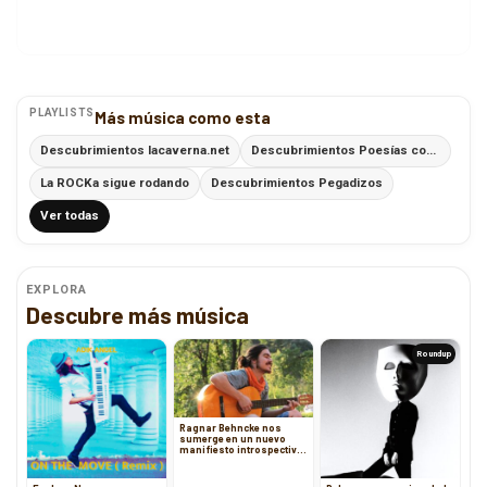
PLAYLISTS
Más música como esta
Descubrimientos lacaverna.net
Descubrimientos Poesías con Ritmo
La ROCKa sigue rodando
Descubrimientos Pegadizos
Ver todas
EXPLORA
Descubre más música
Roundup
Ragnar Behncke nos
sumerge en un nuevo
manifiesto introspectivo
con su single “Quizás”