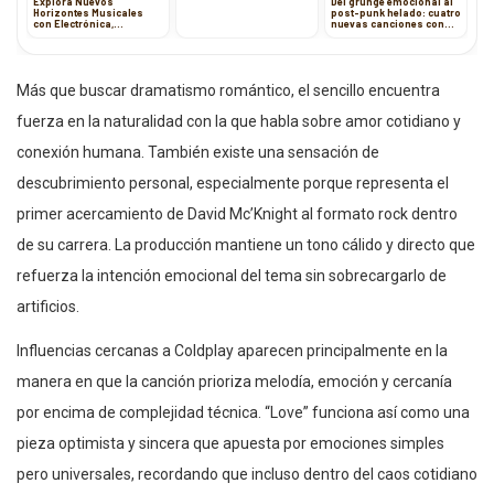
Explora Nuevos
Del grunge emocional al
Horizontes Musicales
post-punk helado: cuatro
con Electrónica,
nuevas canciones con
Psicodelia y Punk
identidad propia
Más que buscar dramatismo romántico, el sencillo encuentra
fuerza en la naturalidad con la que habla sobre amor cotidiano y
conexión humana. También existe una sensación de
descubrimiento personal, especialmente porque representa el
primer acercamiento de David Mc’Knight al formato rock dentro
de su carrera. La producción mantiene un tono cálido y directo que
refuerza la intención emocional del tema sin sobrecargarlo de
artificios.
Influencias cercanas a Coldplay aparecen principalmente en la
manera en que la canción prioriza melodía, emoción y cercanía
por encima de complejidad técnica. “Love” funciona así como una
pieza optimista y sincera que apuesta por emociones simples
pero universales, recordando que incluso dentro del caos cotidiano