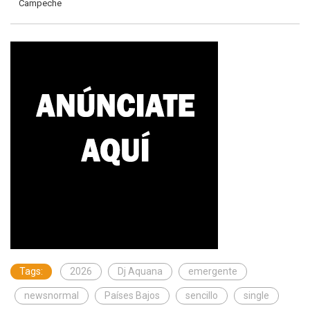
Campeche
Tags:
2026
Dj Aquana
emergente
newsnormal
Países Bajos
sencillo
single