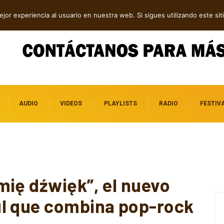
dependientes por descubrir
jor experiencia al usuario en nuestra web. Si sigues utilizando este s
AUDIO
VIDEOS
PLAYLISTS
RADIO
FESTIV
…
mię dźwięk”, el nuevo
ul que combina pop-rock