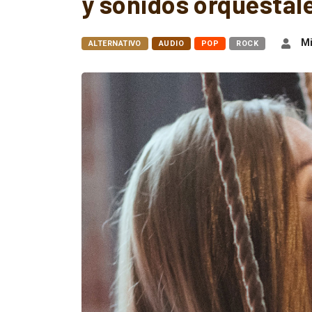
y sonidos orquestal
Mi
ALTERNATIVO
AUDIO
POP
ROCK