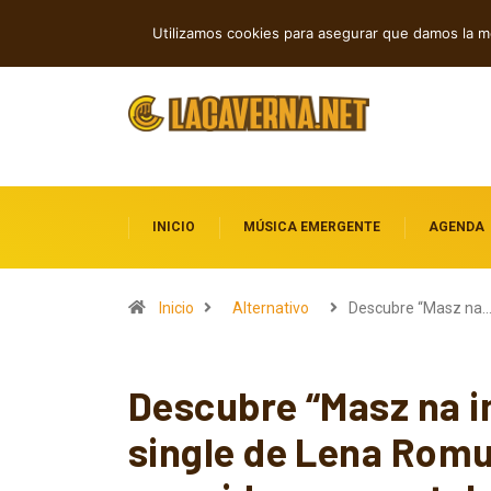
Rock, folk e indie: cuatro estrenos in
TENDENCIAS
Utilizamos cookies para asegurar que damos la me
INICIO
MÚSICA EMERGENTE
AGENDA
Inicio
Alternativo
Descubre “Masz na
Descubre “Masz na i
single de Lena Rom