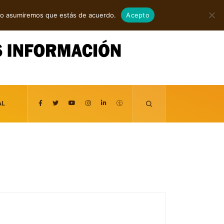
agosto 7, 2026
itio asumiremos que estás de acuerdo.
Acepto
AL