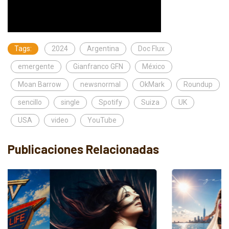
Tags:
2024
Argentina
Doc Flux
emergente
Gianfranco GFN
México
Moan Barrow
newsnormal
OkMark
Roundup
sencillo
single
Spotify
Suiza
UK
USA
video
YouTube
Publicaciones Relacionadas