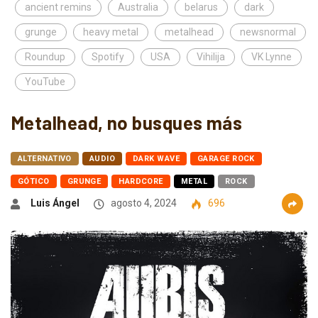
ancient remins
Australia
belarus
dark
grunge
heavy metal
metalhead
newsnormal
Roundup
Spotify
USA
Vihilija
VK Lynne
YouTube
Metalhead, no busques más
ALTERNATIVO
AUDIO
DARK WAVE
GARAGE ROCK
GÓTICO
GRUNGE
HARDCORE
METAL
ROCK
Luis Ángel
agosto 4, 2024
696