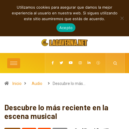
Utilizamos cookies para asegurar que damos la mejor
TENDENCIAS
experiencia al usuario en nuestra web. Si sigues utilizando
Rock, folk e indie: cuatro estrenos independientes por descubrir
este sitio asumiremos que estás de acuerdo.
agosto 7, 2026
Acepto
Inicio
Audio
Descubre lo más…
Descubre lo más reciente en la
escena musical