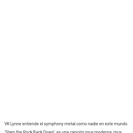
VK Lynne entiende el symphony metal como nadie en este mundo.
‘Slam the Rock Back Down’, es una canción muy moderna, muy