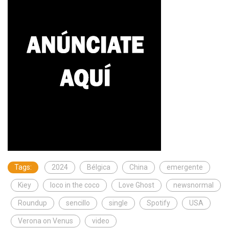
Tags:
2024
Bélgica
China
emergente
Kiey
loco in the coco
Love Ghost
newsnormal
Roundup
sencillo
single
Spotify
USA
Verona on Venus
video