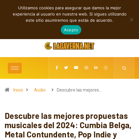
Utilizamos cookies para asegurar que damos la mejor
TENDENCIAS
experiencia al usuario en nuestra web. Si sigues utilizando
GUMR conecta techno analógico y deep tech en Acid Freq
este sitio asumiremos que estás de acuerdo.
agosto 8, 2026
Acepto
Inicio
Audio
Descubre las mejores…
Descubre las mejores propuestas
musicales del 2024: Cumbia Belga,
Metal Contundente, Pop Indie y