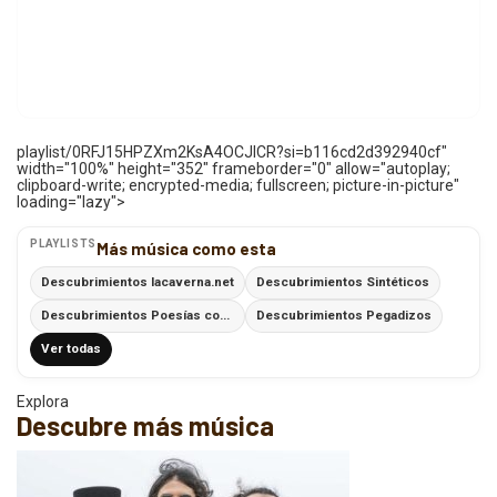
playlist/0RFJ15HPZXm2KsA4OCJICR?si=b116cd2d392940cf"
width="100%" height="352" frameborder="0" allow="autoplay;
clipboard-write; encrypted-media; fullscreen; picture-in-picture"
loading="lazy">
PLAYLISTS
Más música como esta
Descubrimientos lacaverna.net
Descubrimientos Sintéticos
Descubrimientos Poesías con Ritmo
Descubrimientos Pegadizos
Ver todas
Explora
Descubre más música