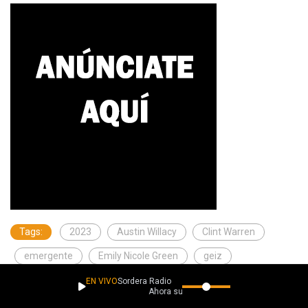
Tags:
2023
Austin Willacy
Clint Warren
emergente
Emily Nicole Green
geiz
Hernán Díaz
James Hersey
Jay Feckless
EN VIVO
Sordera Radio
Ahora suena
Jersey Calling
Lone Wild
newsnormal