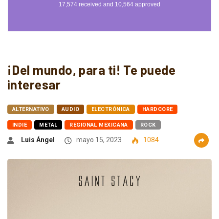
¡Del mundo, para ti! Te puede
interesar
ALTERNATIVO
AUDIO
ELECTRÓNICA
HARDCORE
INDIE
METAL
REGIONAL MEXICANA
ROCK
Luis Ángel
mayo 15, 2023
1084