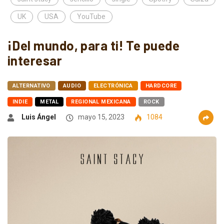
UK
USA
YouTube
¡Del mundo, para ti! Te puede
interesar
ALTERNATIVO
AUDIO
ELECTRÓNICA
HARDCORE
INDIE
METAL
REGIONAL MEXICANA
ROCK
Luis Ángel
mayo 15, 2023
1084