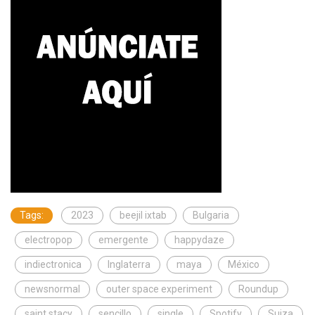
Tags:
2023
beejil ixtab
Bulgaria
electropop
emergente
happydaze
indiectronica
Inglaterra
maya
México
newsnormal
outer space experiment
Roundup
saint stacy
sencillo
single
Spotify
Suiza