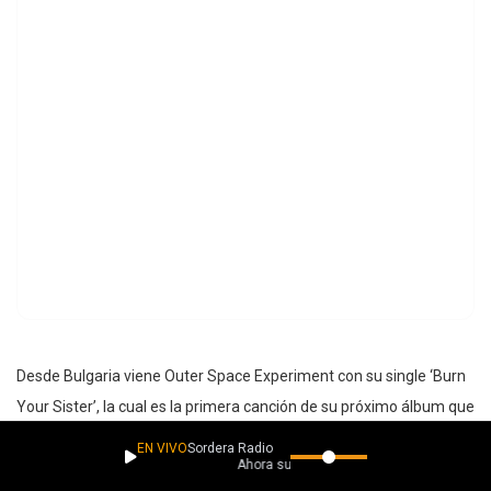
Desde Bulgaria viene Outer Space Experiment con su single ‘Burn
Your Sister’, la cual es la primera canción de su próximo álbum que
procederá el éxito del anterior el cuál se llamaba “Frequencies”.
EN VIVO
Sordera Radio
Ahora suena
Una canción de hard rock que disfrute bastante, con un inicio muy