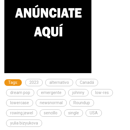
Tags:
2023
alternativo
Canadá
dream pop
emergente
johnny
low-res
lowercase
newsnormal
Roundup
rowing jewel
sencillo
single
USA
yulia bizyukova