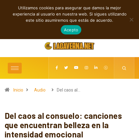
Utilizamos cookies para asegurar que damos la mejor
TENDENCIAS
experiencia al usuario en nuestra web. Si sigues utilizando
Shaven Primates: Un estallido de Hard Rock contra el control digital
este sitio asumiremos que estás de acuerdo.
agosto 8, 2026
Acepto
Inicio
Audio
Del caos al…
Del caos al consuelo: canciones
que encuentran belleza en la
intensidad emocional