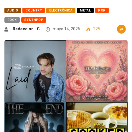
AUDIO
COUNTRY
ELECTRÓNICA
METAL
POP
ROCK
SYNTHPOP
Redaccion LC
mayo 14, 2026
225