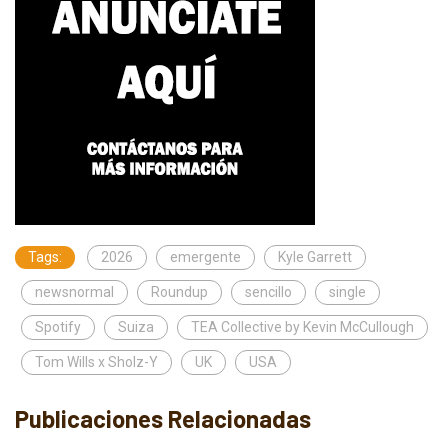
Tags:
2026
emergente
Kyle Garrett
newsnormal
Roundup
sencillo
single
Spotify
Suiza
TEA Collective by Kevin McCullough
Tom Wills x Sholz-Y
UK
USA
Publicaciones Relacionadas