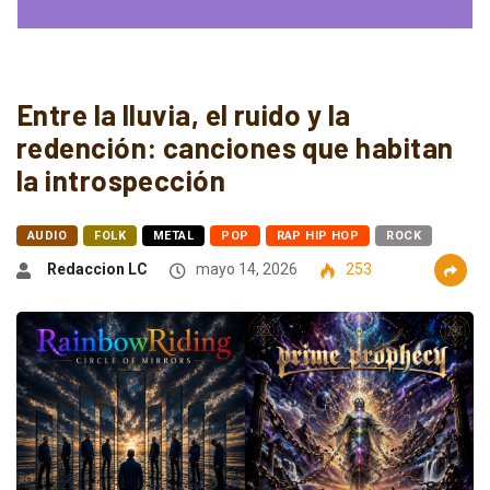
Entre la lluvia, el ruido y la
redención: canciones que habitan
la introspección
AUDIO
FOLK
METAL
POP
RAP HIP HOP
ROCK
Redaccion LC
mayo 14, 2026
253