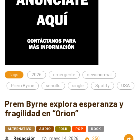
Tags:
2026
emergente
newsnormal
Prem Byrne
sencillo
single
Spotify
USA
Prem Byrne explora esperanza y
fragilidad en “Orion”
ALTERNATIVO
AUDIO
FOLK
POP
ROCK
Redacción
mayo 14, 2026
250