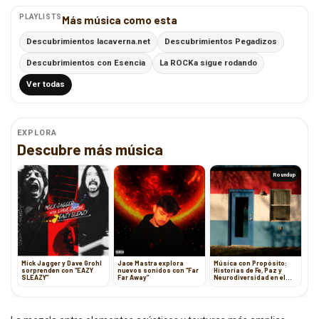
PLAYLISTS
Más música como esta
Descubrimientos lacaverna.net
Descubrimientos Pegadizos
Descubrimientos con Esencia
La ROCKa sigue rodando
Ver todas
EXPLORA
Descubre más música
Roundup
Mick Jagger y Dave Grohl
Jace Mastra explora
Música con Propósito:
sorprenden con “EAZY
nuevos sonidos con “Far
Historias de Fe, Paz y
SLEAZY”
Far Away”
Neurodiversidad en el
Arte