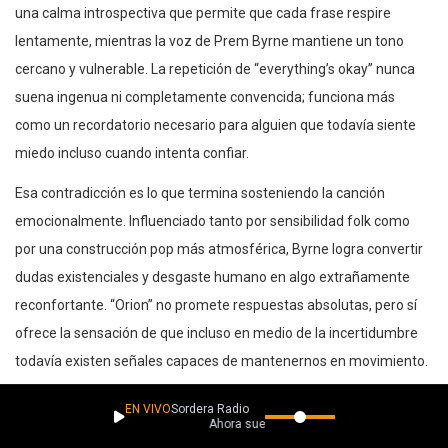
una calma introspectiva que permite que cada frase respire
lentamente, mientras la voz de Prem Byrne mantiene un tono
cercano y vulnerable. La repetición de “everything’s okay” nunca
suena ingenua ni completamente convencida; funciona más
como un recordatorio necesario para alguien que todavía siente
miedo incluso cuando intenta confiar.
Esa contradicción es lo que termina sosteniendo la canción
emocionalmente. Influenciado tanto por sensibilidad folk como
por una construcción pop más atmosférica, Byrne logra convertir
dudas existenciales y desgaste humano en algo extrañamente
reconfortante. “Orion” no promete respuestas absolutas, pero sí
ofrece la sensación de que incluso en medio de la incertidumbre
todavía existen señales capaces de mantenernos en movimiento.
EN VIVO
Sordera Radio
Ahora suena
Si te gustó este lanzamiento, apoya La Caverna aquí: