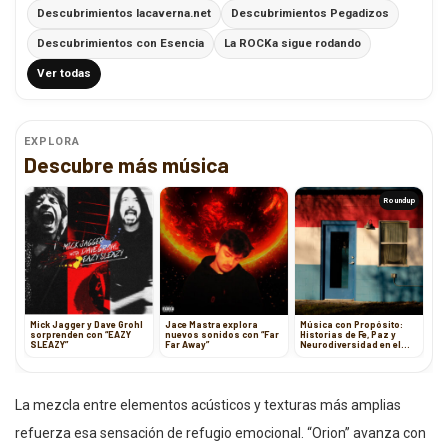
Descubrimientos lacaverna.net
Descubrimientos Pegadizos
Descubrimientos con Esencia
La ROCKa sigue rodando
Ver todas
EXPLORA
Descubre más música
Roundup
Mick Jagger y Dave Grohl
Jace Mastra explora
Música con Propósito:
sorprenden con “EAZY
nuevos sonidos con “Far
Historias de Fe, Paz y
SLEAZY”
Far Away”
Neurodiversidad en el
Arte
La mezcla entre elementos acústicos y texturas más amplias
refuerza esa sensación de refugio emocional. “Orion” avanza con