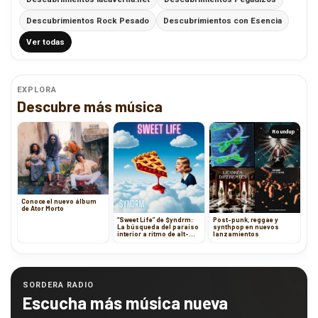
Descubrimientos Rock Pesado
Descubrimientos con Esencia
Ver todas
EXPLORA
Descubre más música
Roundup
Conoce el nuevo álbum
de Ator Morto
“Sweet Life” de $yndrm:
Post-punk, reggae y
La búsqueda del paraíso
synthpop en nuevos
interior a ritmo de alt-
lanzamientos
pop noventero
SORDERA RADIO
Escucha más música nueva