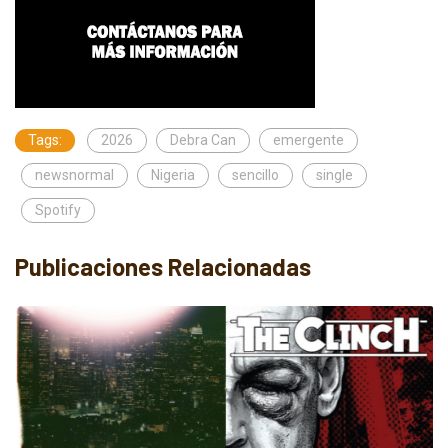
Tags:
2026
Debra Can
emergente
newsnormal
Nigeria
sencillo
single
Spotify
Publicaciones Relacionadas