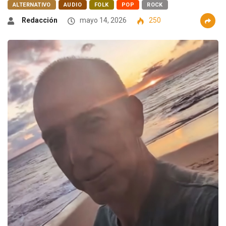
ALTERNATIVO
AUDIO
FOLK
POP
ROCK
Redacción
mayo 14, 2026
250