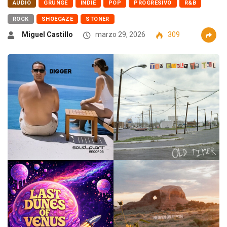
AUDIO
GRUNGE
INDIE
POP
PROGRESIVO
R&B
ROCK
SHOEGAZE
STONER
Miguel Castillo
marzo 29, 2026
309