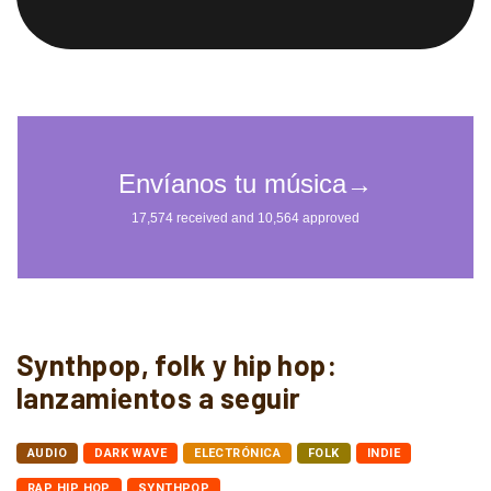
Synthpop, folk y hip hop:
lanzamientos a seguir
AUDIO
DARK WAVE
ELECTRÓNICA
FOLK
INDIE
RAP HIP HOP
SYNTHPOP