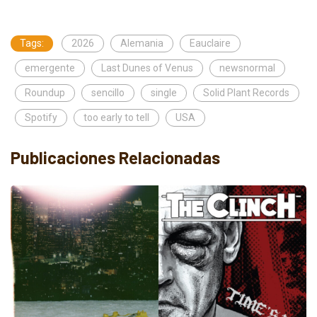
Tags:
2026
Alemania
Eauclaire
emergente
Last Dunes of Venus
newsnormal
Roundup
sencillo
single
Solid Plant Records
Spotify
too early to tell
USA
Publicaciones Relacionadas