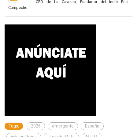
CEO de La Caverna, Fundador del Indie Fest
Campeche
Tags:
2026
emergente
España
Folding Drops
Juan de Mata
M.U.R.