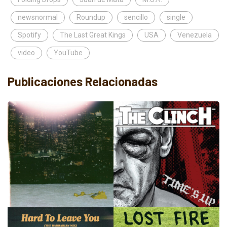
newsnormal
Roundup
sencillo
single
Spotify
The Last Great Kings
USA
Venezuela
video
YouTube
Publicaciones Relacionadas