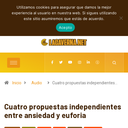
Utilizamos cookies para asegurar que damos la mejor
TENDENCIAS
experiencia al usuario en nuestra web. Si sigues utilizando
Indie, rap y pop: cuatro lanzamientos independientes destacados
este sitio asumiremos que estás de acuerdo.
agosto 7, 2026
Acepto
Inicio
Audio
Cuatro propuestas independientes…
Cuatro propuestas independientes
entre ansiedad y euforia