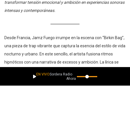
transformar tensión emocional y ambición en experiencias sonoras
intensas y contemporáneas.
Desde Francia, Jamz Fuego irrumpe en la escena con “Birkin Bag”,
una pieza de trap vibrante que captura la esencia del estilo de vida
nocturno y urbano. En este sencillo, el artista fusiona ritmos
hipnóticos con una narrativa de excesos y ambición. La lírica se
sumerge en un mundo de lealtad al grupo, encuentros intensos y
EN VIVO
Sordera Radio
una búsqueda incansable de estatus, utilizando referencias al lujo
Ahora suena
como símbolo de deseo.
Con una atmósfera cargada de humo y velocidad, la canción
explora la confianza desmedida y la gratificación inmediata en las
calles. Es una propuesta audaz que destaca por su flujo constante
y su energía cruda, posicionando al intérprete como una promesa