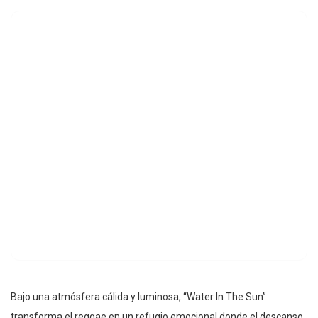
Bajo una atmósfera cálida y luminosa, “Water In The Sun”
transforma el reggae en un refugio emocional donde el descanso