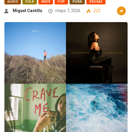
AUDIO
FOLK
INDIE
POP
PUNK
REGGAE
Miguel Castillo
mayo 7, 2026
222