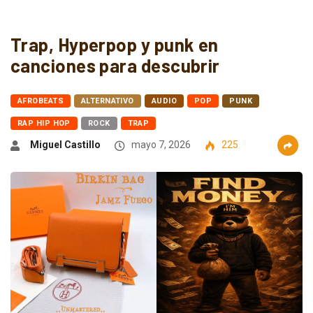
Trap, Hyperpop y punk en
canciones para descubrir
AFROBEATS
ALTERNATIVO
AUDIO
POP
PUNK
RAP HIP HOP
ROCK
TRAP
Miguel Castillo
mayo 7, 2026
225