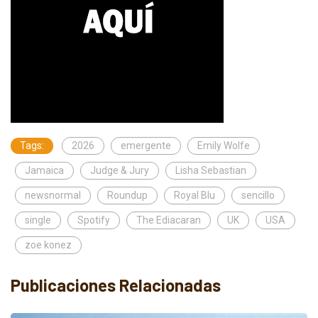
Tags:
2026
emergente
Emily Wolfe
Jamaica
Judge & Jury
Lisha Sebastian
newsnormal
Roundup
Royal Blu
sencillo
single
Spotify
The Ediacaran
UK
USA
zoe konez
Publicaciones Relacionadas