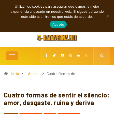
Utilizamos cookies para asegurar que damos la mejor
TENDENCIAS
experiencia al usuario en nuestra web. Si sigues utilizando
Cuatro canciones independientes entre folk, rock y pop
este sitio asumiremos que estás de acuerdo.
agosto 8, 2026
Acepto
Inicio
Audio
Cuatro formas de…
Cuatro formas de sentir el silencio:
amor, desgaste, ruina y deriva