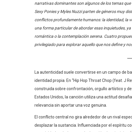
Sexy Ponies y Myles Nuzzi parten de géneros muy disti
conflictos profundamente humanos: la identidad, la ve
una forma particular de abordar esas inquietudes, ya se
romántica o la contemplación serena. Cuatro propue
privilegiado para explorar aquello que nos define y n
La autenticidad suele convertirse en un campo de b
identidad propia. En “Hip Hop Throat Chop (feat. J R
construida sobre confrontación, orgullo artístico y 
Estados Unidos, la canción utiliza una actitud desafi
relevancia sin aportar una voz genuina.
El conflicto central no gira alrededor de un rival es
desplazar la sustancia. Influenciada por el espíritu 
agresividad verbal en una declaración de principios.