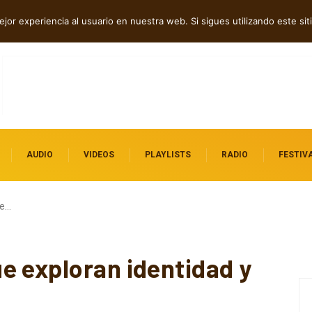
bó” en español
jor experiencia al usuario en nuestra web. Si sigues utilizando este s
AUDIO
VIDEOS
PLAYLISTS
RADIO
FESTIV
ue…
e exploran identidad y