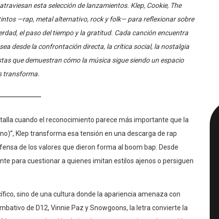
ntos —rap, metal alternativo, rock y folk— para reflexionar sobre
rdad, el paso del tiempo y la gratitud. Cada canción encuentra
a desde la confrontación directa, la crítica social, la nostalgia
stas que demuestran cómo la música sigue siendo un espacio
os transforma.
atalla cuando el reconocimiento parece más importante que la
eno)”, Klep transforma esa tensión en una descarga de rap
defensa de los valores que dieron forma al boom bap. Desde
ante para cuestionar a quienes imitan estilos ajenos o persiguen
pecífico, sino de una cultura donde la apariencia amenaza con
combativo de D12, Vinnie Paz y Snowgoons, la letra convierte la
 Más que una colección de insultos o provocaciones, la canción