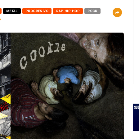
METAL
PROGRESIVO
RAP HIP HOP
ROCK
7