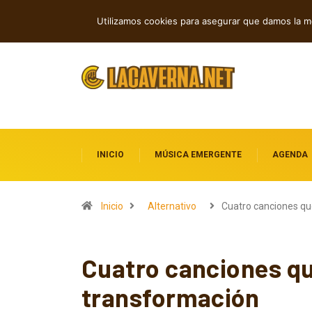
M3TIN presenta “Nuestra Historia Aca
TENDENCIAS
Utilizamos cookies para asegurar que damos la me
INICIO
MÚSICA EMERGENTE
AGENDA
Inicio
Alternativo
Cuatro canciones q
Cuatro canciones qu
transformación