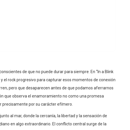
conscientes de que no puede durar para siempre. En “In a Blink
ivo y el rock progresivo para capturar esos momentos de conexión
rren, pero que desaparecen antes de que podamos aferrarnos
ción que observa el enamoramiento no como una promesa
r precisamente por su carácter efímero.
unto al mar, donde la cercanía, la libertad y la sensación de
no en algo extraordinario. El conflicto central surge de la
 y de que incluso los momentos más felices terminan