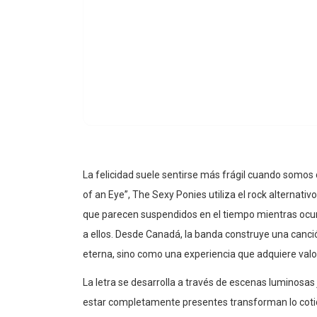
La felicidad suele sentirse más frágil cuando somos 
of an Eye”, The Sexy Ponies utiliza el rock alternat
que parecen suspendidos en el tiempo mientras ocu
a ellos. Desde Canadá, la banda construye una can
eterna, sino como una experiencia que adquiere valo
La letra se desarrolla a través de escenas luminosas j
estar completamente presentes transforman lo cotidia
conciencia de que el tiempo avanza inevitablemente