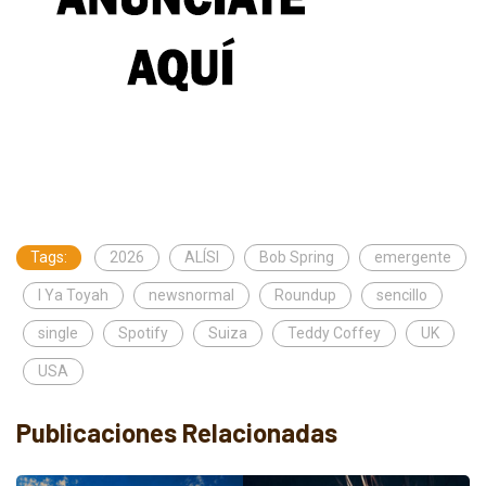
Tags:
2026
ALÍSI
Bob Spring
emergente
I Ya Toyah
newsnormal
Roundup
sencillo
single
Spotify
Suiza
Teddy Coffey
UK
USA
Publicaciones Relacionadas