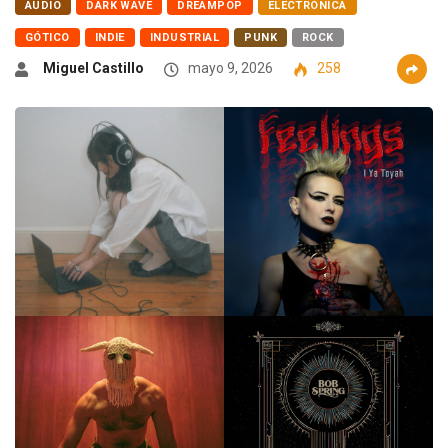
AUDIO
DARK WAVE
DREAMPOP
ELECTRÓNICA
GÓTICO
INDIE
INDUSTRIAL
PUNK
ROCK
Miguel Castillo
mayo 9, 2026
258