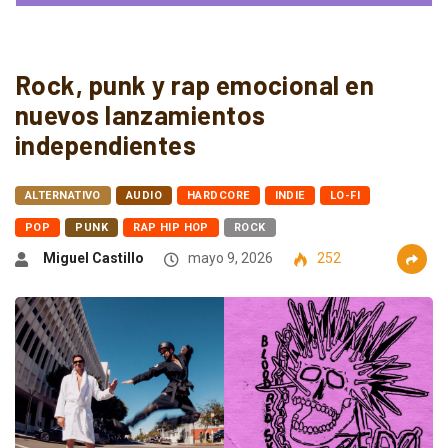
Rock, punk y rap emocional en
nuevos lanzamientos
independientes
ALTERNATIVO
AUDIO
HARDCORE
INDIE
LO-FI
POP
PUNK
RAP HIP HOP
ROCK
Miguel Castillo
mayo 9, 2026
252