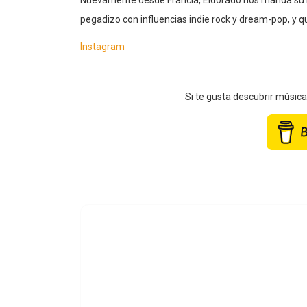
Nuevamente desde Francia, Eldorado nos manda su nu
pegadizo con influencias indie rock y dream-pop, y q
Instagram
Si te gusta descubrir músic