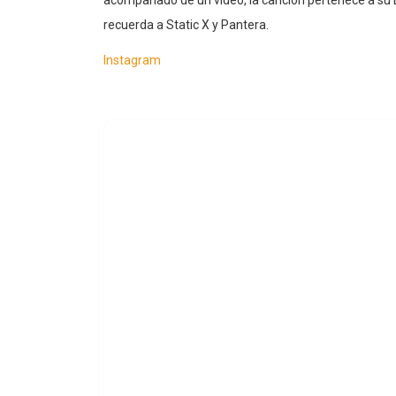
acompañado de un video, la canción pertenece a su 
recuerda a Static X y Pantera.
Instagram