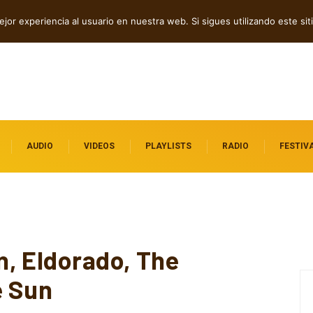
de Retumba
jor experiencia al usuario en nuestra web. Si sigues utilizando este s
AUDIO
VIDEOS
PLAYLISTS
RADIO
FESTIV
, Eldorado, The
e Sun