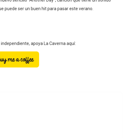
evo sencillo “Another Day”, canción que tiene un sonido
ue puede ser un buen hit para pasar este verano.
a independiente, apoya La Caverna aquí: