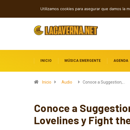
Vincent Projects: La fusión futurista 
TENDENCIAS
Utilizamos cookies para asegurar que damos la me
INICIO
MÚSICA EMERGENTE
AGENDA
Inicio
Audio
Conoce a Suggestion,…
Conoce a Suggestion
Lovelines y Fight th