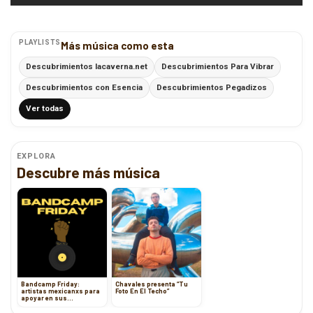
PLAYLISTS
Más música como esta
Descubrimientos lacaverna.net
Descubrimientos Para Vibrar
Descubrimientos con Esencia
Descubrimientos Pegadizos
Ver todas
EXPLORA
Descubre más música
Bandcamp Friday:
Chavales presenta “Tu
artistas mexicanxs para
Foto En El Techo”
apoyar en sus
lanzamientos