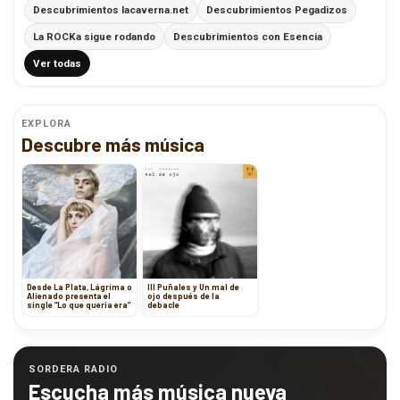
Descubrimientos lacaverna.net
Descubrimientos Pegadizos
La ROCKa sigue rodando
Descubrimientos con Esencia
Ver todas
EXPLORA
Descubre más música
Desde La Plata, Lágrima o
III Puñales y Un mal de
Alienado presenta el
ojo después de la
single “Lo que quería era”
debacle
SORDERA RADIO
Escucha más música nueva