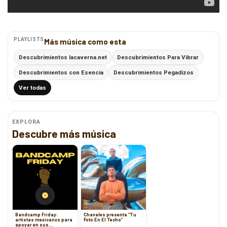
PLAYLISTS
Más música como esta
Descubrimientos lacaverna.net
Descubrimientos Para Vibrar
Descubrimientos con Esencia
Descubrimientos Pegadizos
Ver todas
EXPLORA
Descubre más música
Bandcamp Friday:
Chavales presenta “Tu
artistas mexicanxs para
Foto En El Techo”
apoyar en sus