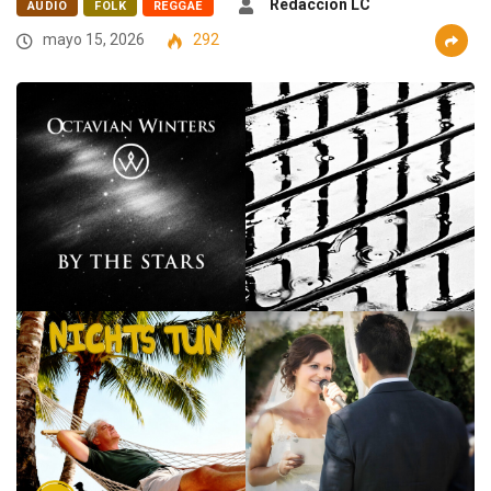
Redaccion LC
AUDIO
FOLK
REGGAE
mayo 15, 2026
292