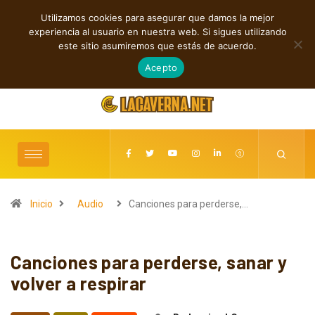
Utilizamos cookies para asegurar que damos la mejor
TENDENCIAS
experiencia al usuario en nuestra web. Si sigues utilizando
Rock, folk e indie: cuatro estrenos independientes por descubrir
este sitio asumiremos que estás de acuerdo.
agosto 7, 2026
Acepto
Inicio
Audio
Canciones para perderse,…
Canciones para perderse, sanar y
volver a respirar