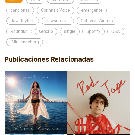
canciones
Corinna's Voice
emergente
Jaw Rhythm
newsnormal
Octavian Winters
Roundup
sencillo
single
Spotify
USA
Zilli Henneberg
Publicaciones Relacionadas