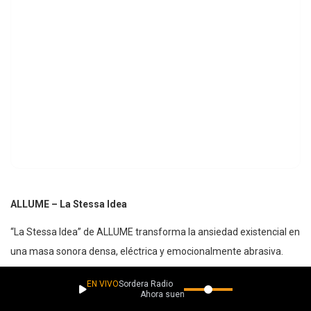
ALLUME – La Stessa Idea
“La Stessa Idea” de ALLUME transforma la ansiedad existencial en
una masa sonora densa, eléctrica y emocionalmente abrasiva.
Entre riffs pesados, una base rítmica que avanza como
EN VIVO
Sordera Radio
maquinaria oxidada y una interpretación vocal cargada de
Ahora suena
agotamiento interior, la banda construye un tema donde el stoner