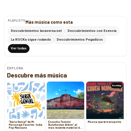
PLAYLISTS
Más música como esta
Descubrimientos lacaverna.net
Descubrimientos con Esencia
La ROCKa sigue rodando
Descubrimientos Pegadizos
Ver todas
EXPLORA
Descubre más música
Roundup
“Sería Genial” de Mi
Escucha “İsmimi
Música que te transporta.
Personaje Favorito: Indie
Bulutlardan Aldım”, el
Pop Mexicano
más reciente material de
Black Sea Storm