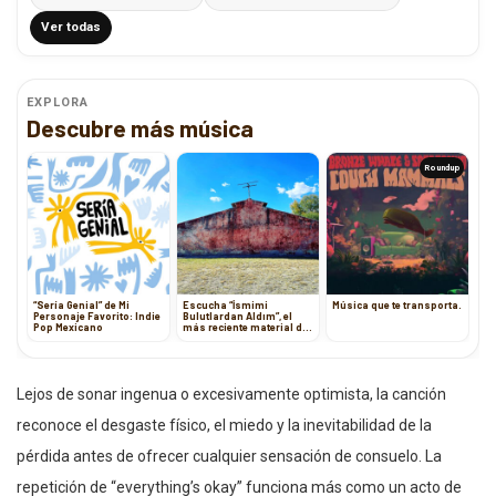
Ver todas
EXPLORA
Descubre más música
Roundup
“Sería Genial” de Mi
Escucha “İsmimi
Música que te transporta.
Personaje Favorito: Indie
Bulutlardan Aldım”, el
Pop Mexicano
más reciente material de
Black Sea Storm
Lejos de sonar ingenua o excesivamente optimista, la canción
reconoce el desgaste físico, el miedo y la inevitabilidad de la
pérdida antes de ofrecer cualquier sensación de consuelo. La
repetición de “everything’s okay” funciona más como un acto de