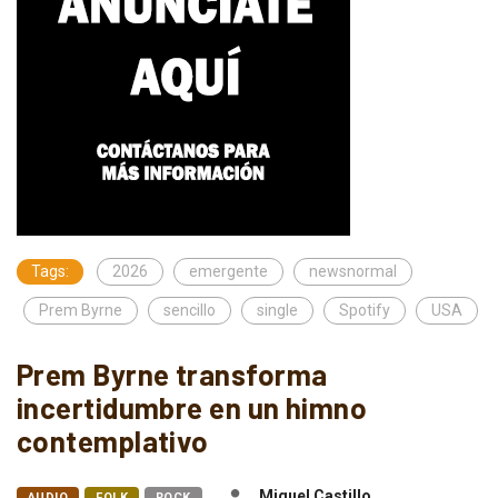
Tags:
2026
emergente
newsnormal
Prem Byrne
sencillo
single
Spotify
USA
Prem Byrne transforma
incertidumbre en un himno
contemplativo
Miguel Castillo
AUDIO
FOLK
ROCK