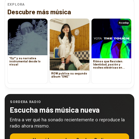
EXPLORA
Descubre más música
Roundup
“Oy!” y su narrativa
instrumental desde lo
Ritmos que Resisten:
visual
Identidad, pasión y
noches eléctricas en
cuatro lanzamientos
MOW publica su segundo
imperdibles.
álbum “ONE”
SORDERA RADIO
Escucha más música nueva
Entra a ver qué ha sonado recientemente o reproduce la
radio ahora mismo.