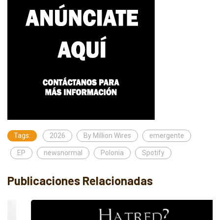
Tags:
2026
By Million Wires
emergente
EP
newsnormal
Polonia
Spotify
Publicaciones Relacionadas