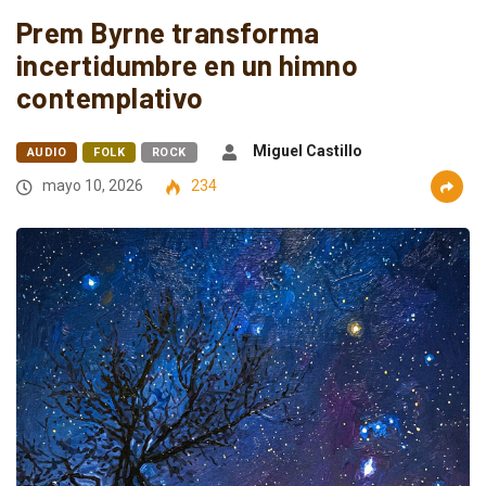
Prem Byrne transforma
incertidumbre en un himno
contemplativo
Miguel Castillo
AUDIO
FOLK
ROCK
mayo 10, 2026
234