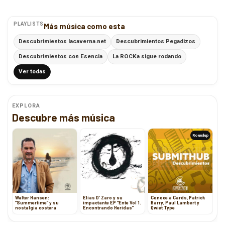
PLAYLISTS
Más música como esta
Descubrimientos lacaverna.net
Descubrimientos Pegadizos
Descubrimientos con Esencia
La ROCKa sigue rodando
Ver todas
EXPLORA
Descubre más música
Roundup
Walter Hansen:
Elías D’ Zaro y su
Conoce a Cards, Patrick
“Summertime” y su
impactante EP “Ente Vol 1.
Barry, Paul Lambert y
nostalgia costera
Encontrando Heridas”
Qwiet Type