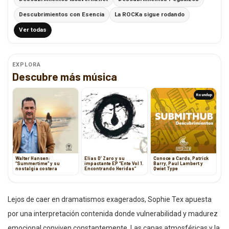
Descubrimientos con Esencia
La ROCKa sigue rodando
Ver todas
EXPLORA
Descubre más música
Roundup
Walter Hansen:
Elías D’ Zaro y su
Conoce a Cards, Patrick
“Summertime” y su
impactante EP “Ente Vol 1.
Barry, Paul Lambert y
nostalgia costera
Encontrando Heridas”
Qwiet Type
Lejos de caer en dramatismos exagerados, Sophie Tex apuesta
por una interpretación contenida donde vulnerabilidad y madurez
emocional conviven constantemente. Las capas atmosféricas y la