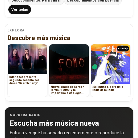
Descubrimientos Para Vibrar
Descubrimientos con Esencia
Ver todas
EXPLORA
Descubre más música
Roundup
Interloper presenta
segundo sencillo del
disco “Search Party”
Nuevo single de Carson
¡Del mundo, para ti! lo
Ferris: “FOMO” y la
indie de lo indie
importancia de elegir
prioridades
SORDERA RADIO
Escucha más música nueva
Entra a ver qué ha sonado recientemente o reproduce la