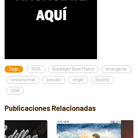
Tags:
2026
Blacklight Beat Patrol
emergente
newsnormal
sencillo
single
Spotify
USA
Publicaciones Relacionadas