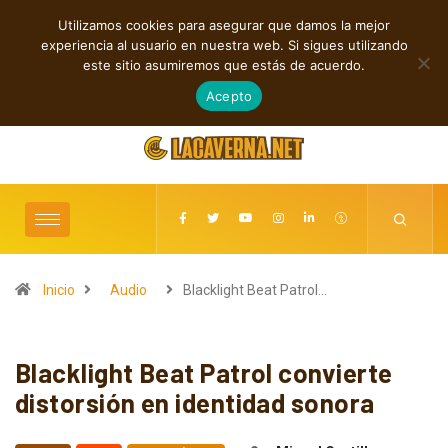
Utilizamos cookies para asegurar que damos la mejor
TENDENCIAS
experiencia al usuario en nuestra web. Si sigues utilizando
M3TIN presenta “Nuestra Historia Acabó” en español
este sitio asumiremos que estás de acuerdo.
agosto 6, 2026
Acepto
Inicio
Audio
Blacklight Beat Patrol…
Blacklight Beat Patrol convierte
distorsión en identidad sonora