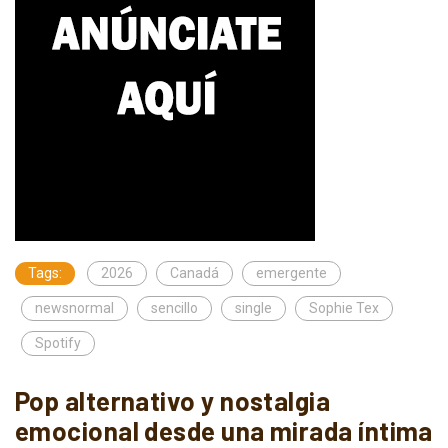
Tags:
2026
Canadá
emergente
newsnormal
sencillo
single
Sophie Tex
Spotify
Pop alternativo y nostalgia
emocional desde una mirada íntima