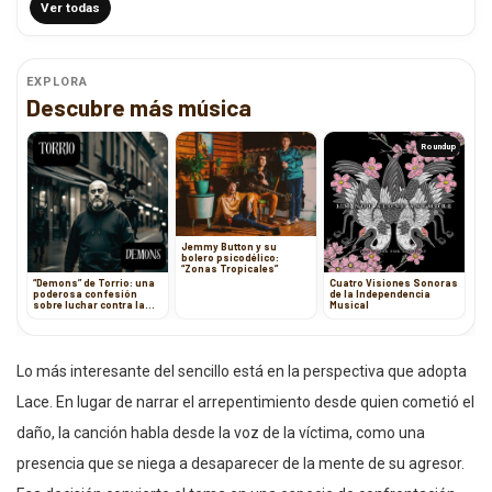
Ver todas
EXPLORA
Descubre más música
Roundup
Jemmy Button y su
bolero psicodélico:
“Zonas Tropicales”
“Demons” de Torrio: una
Cuatro Visiones Sonoras
poderosa confesión
de la Independencia
sobre luchar contra la
Musical
ansiedad a través de la
música
Lo más interesante del sencillo está en la perspectiva que adopta
Lace. En lugar de narrar el arrepentimiento desde quien cometió el
daño, la canción habla desde la voz de la víctima, como una
presencia que se niega a desaparecer de la mente de su agresor.