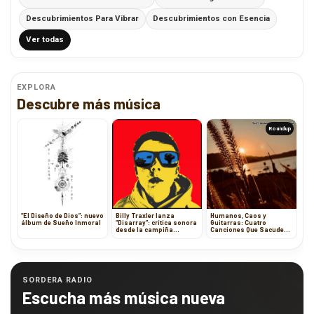
Descubrimientos Para Vibrar
Descubrimientos con Esencia
Ver todas
EXPLORA
Descubre más música
Roundup
“El Diseño de Dios”: nuevo
Billy Traxler lanza
Humanos, Caos y
álbum de Sueño Inmoral
“Disarray”: crítica sonora
Guitarras: Cuatro
desde la campiña
Canciones Que Sacuden
británica
la Escena Indie
SORDERA RADIO
Escucha más música nueva