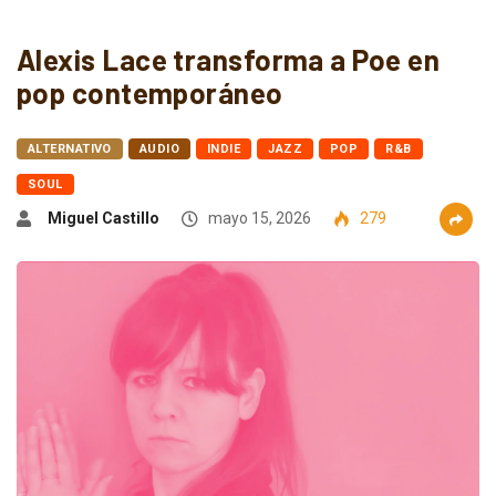
Alexis Lace transforma a Poe en
pop contemporáneo
ALTERNATIVO
AUDIO
INDIE
JAZZ
POP
R&B
SOUL
Miguel Castillo
mayo 15, 2026
279