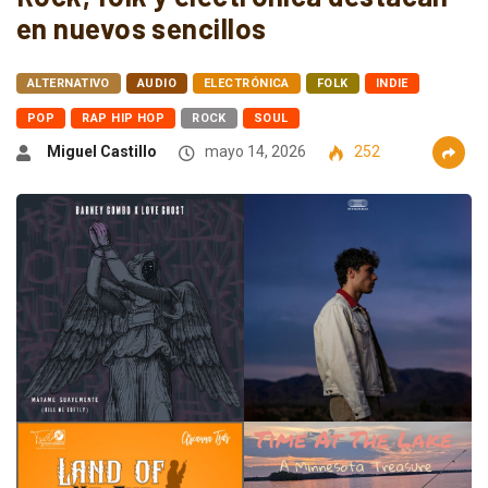
en nuevos sencillos
ALTERNATIVO
AUDIO
ELECTRÓNICA
FOLK
INDIE
POP
RAP HIP HOP
ROCK
SOUL
Miguel Castillo
mayo 14, 2026
252