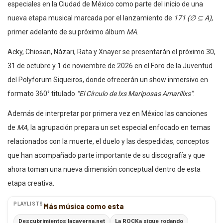
especiales en la Ciudad de México como parte del inicio de una
nueva etapa musical marcada por el lanzamiento de
171 (∅ ⊆ A)
,
primer adelanto de su próximo álbum
MA
.
Acky, Chiosan, Názari, Rata y Xnayer se presentarán el próximo 30,
31 de octubre y 1 de noviembre de 2026 en el Foro de la Juventud
del Polyforum Siqueiros, donde ofrecerán un show inmersivo en
formato 360° titulado
“El Círculo de lxs Mariposas Amarillxs”
.
Además de interpretar por primera vez en México las canciones
de
MA
, la agrupación prepara un set especial enfocado en temas
relacionados con la muerte, el duelo y las despedidas, conceptos
que han acompañado parte importante de su discografía y que
ahora toman una nueva dimensión conceptual dentro de esta
etapa creativa.
PLAYLISTS
Más música como esta
Descubrimientos lacaverna.net
La ROCKa sigue rodando