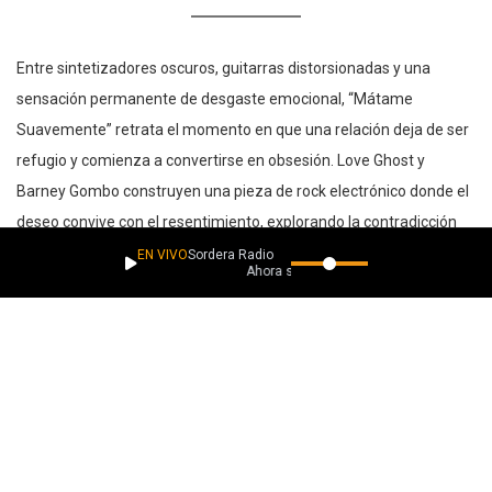
Entre sintetizadores oscuros, guitarras distorsionadas y una
sensación permanente de desgaste emocional, “Mátame
Suavemente” retrata el momento en que una relación deja de ser
refugio y comienza a convertirse en obsesión. Love Ghost y
Barney Gombo construyen una pieza de rock electrónico donde el
deseo convive con el resentimiento, explorando la contradicción
de seguir buscando a alguien incluso cuando su presencia ya
EN VIVO
Sordera Radio
Ahora suena
resulta destructiva. La mezcla de inglés y español refuerza esa
tensión fragmentada, como si la canción misma estuviera
atrapada entre la necesidad de aferrarse y el impulso de
desaparecer.