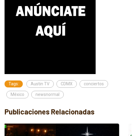
Tags:
Austin TV
CDMX
conciertos
México
newsnormal
Publicaciones Relacionadas