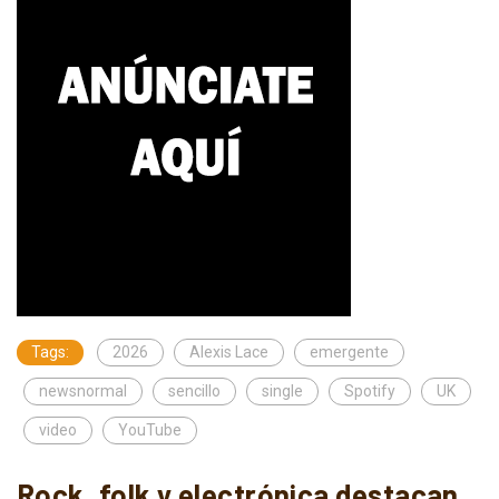
Tags:
2026
Alexis Lace
emergente
newsnormal
sencillo
single
Spotify
UK
video
YouTube
Rock, folk y electrónica destacan