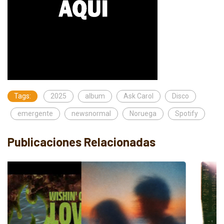
Tags:
2025
album
Ask Carol
Disco
emergente
newsnormal
Noruega
Spotify
Publicaciones Relacionadas