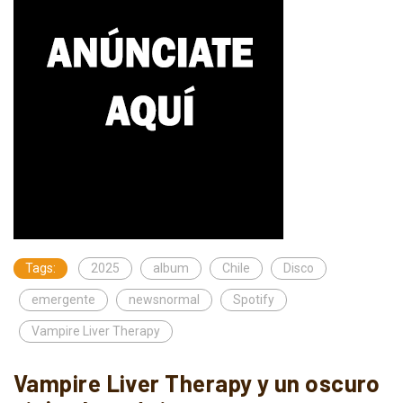
Tags:
2025
album
Chile
Disco
emergente
newsnormal
Spotify
Vampire Liver Therapy
Vampire Liver Therapy y un oscuro