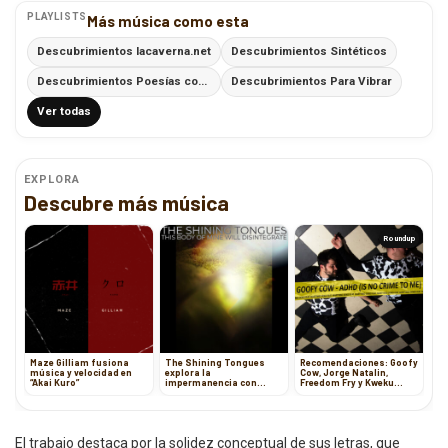
PLAYLISTS
Más música como esta
Descubrimientos lacaverna.net
Descubrimientos Sintéticos
Descubrimientos Poesías con Ritmo
Descubrimientos Para Vibrar
Ver todas
EXPLORA
Descubre más música
Roundup
Maze Gilliam fusiona
The Shining Tongues
Recomendaciones: Goofy
música y velocidad en
explora la
Cow, Jorge Natalin,
“Akai Kuro”
impermanencia con
Freedom Fry y Kweku
“This Body Of Mine Will
Collins
Disintegrate”
El trabajo destaca por la solidez conceptual de sus letras, que