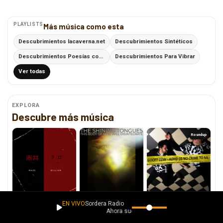
PLAYLISTS
Más música como esta
Descubrimientos lacaverna.net
Descubrimientos Sintéticos
Descubrimientos Poesías con Ritmo
Descubrimientos Para Vibrar
Ver todas
EXPLORA
Descubre más música
Roundup
Maze Gilliam fusiona
The Shining Tongues
Recomendaciones: Goofy
música y velocidad en
explora la
Cow, Jorge Natalin,
EN VIVO
Sordera Radio
“Akai Kuro”
impermanencia con
Freedom Fry y Kweku
Ahora suena
“This Body Of Mine Will
Collins
Disintegrate”