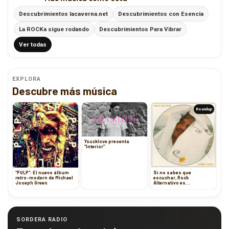
Descubrimientos lacaverna.net
Descubrimientos con Esencia
La ROCKa sigue rodando
Descubrimientos Para Vibrar
Ver todas
EXPLORA
Descubre más música
Roundup
Ysucklove presenta
“Interior”
“PULP”: El nuevo álbum
Si no sabes que
retro-modern de Michael
escuchar, Rock
Joseph Green
Alternativo es…
SORDERA RADIO