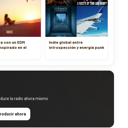
ta con un EDM
Indie global entre
inspirado en el
introspección y energía punk
oduce la radio ahora mismo.
roducir ahora