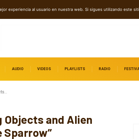
 folk, rock y pop
jor experiencia al usuario en nuestra web. Si sigues utilizando este s
AUDIO
VIDEOS
PLAYLISTS
RADIO
FESTIV
cts…
g Objects and Alien
e Sparrow”