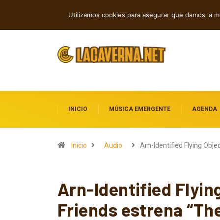
Cuatro canciones independientes entre
TENDENCIAS
Utilizamos cookies para asegurar que damos la me
INICIO
MÚSICA EMERGENTE
AGENDA
Inicio
Audio
Arn-Identified Flying Obje
Arn-Identified Flyin
Friends estrena “Th